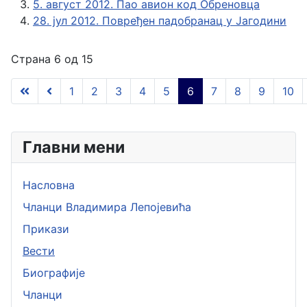
5. август 2012. Пао авион код Обреновца
28. јул 2012. Повређен падобранац у Јагодини
Страна 6 од 15
1
2
3
4
5
6
7
8
9
10
Главни мени
Насловна
Чланци Владимира Лепојевића
Прикази
Вести
Биографије
Чланци