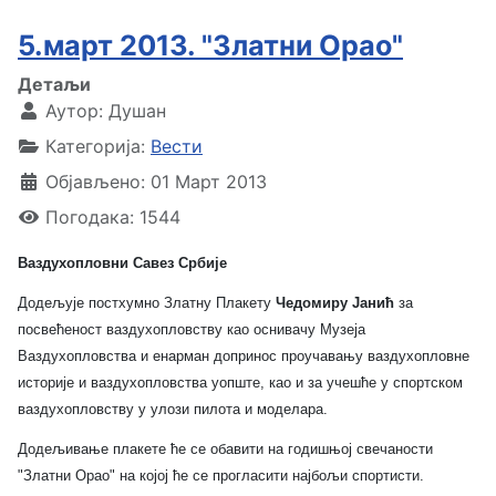
5.март 2013. "Златни Орао"
Детаљи
Аутор:
Душан
Категорија:
Вести
Објављено: 01 Март 2013
Погодака: 1544
Ваздухопловни Савез Србије
Додељује постхумно
Златну Плакету
Чедомиру Јанић
за
посвећеност ваздухопловству као оснивачу Музеја
Ваздухопловства и енарман допринос проучавању ваздухопловне
историје и ваздухопловства уопште, као и за учешће у спортском
ваздухопловству у улози пилота и моделара.
Додељивање плакете ће се обавити на годишњој свечаности
"Златни Орао" на којој ће се прогласити најбољи спортисти.