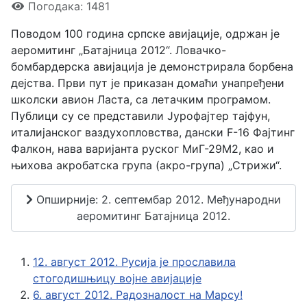
Погодака: 1481
Поводом 100 година српске авијације, одржан је
аеромитинг „Батајница 2012“. Ловачко-
бомбардерска авијација је демонстрирала борбена
дејства. Први пут је приказан домаћи унапређени
школски авион Ласта, са летачким програмом.
Публици су се представили Јурофајтер тајфун,
италијанског ваздухопловства, дански F-16 Фајтинг
Фалкон, нава варијанта руског МиГ-29М2, као и
њихова акробатска група (акро-група) „Стрижи“.
Опширније: 2. септембар 2012. Међународни
аеромитинг Батајница 2012.
12. август 2012. Русија је прославила
стогодишњицу војне авијације
6. август 2012. Радозналост на Марсу!