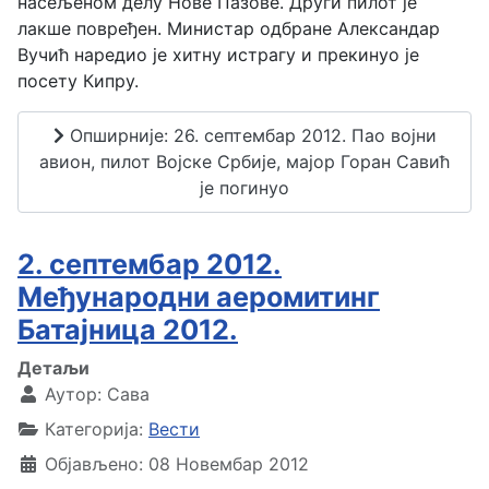
насељеном делу Нове Пазове. Други пилот је
лакше повређен. Министар одбране Александар
Вучић наредио је хитну истрагу и прекинуо је
посету Кипру.
Опширније: 26. септембар 2012. Пао војни
авион, пилот Војске Србије, мајор Горан Савић
је погинуо
2. септембар 2012.
Међународни аеромитинг
Батајница 2012.
Детаљи
Аутор:
Сава
Категорија:
Вести
Објављено: 08 Новембар 2012