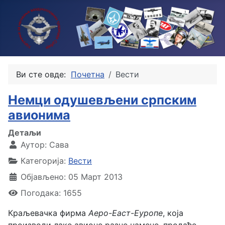
Ви сте овде:
Почетна
Вести
Немци одушевљени српским
авионима
Детаљи
Аутор:
Сава
Категорија:
Вести
Објављено: 05 Март 2013
Погодака: 1655
Краљевачка фирма
Аеро-Еаст-Еуропе
, која