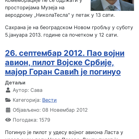
просторијама Музеја на
аеродрому „НиколаТесла" у петак у 13 сати.
Сахрана је на београдском Новом гробљу у суботу
5.јануара 2013. године са почетком у 12 сати.
26. септембар 2012. Пао војни
авион, пилот Војске Србије,
мајор Горан Савић је погинуо
Детаљи
Аутор:
Сава
Категорија:
Вести
Објављено: 08 Новембар 2012
Погодака: 1579
Погинуо је пилот у удесу војног авиона Ласта у