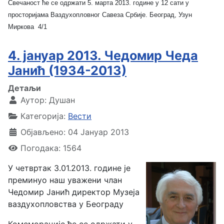
Свечаност ће се одржати 5. марта 2013. године у 12 сати у
просторијама Ваздухопловног Савеза Србије. Београд, Узун
Миркова 4/1
4. јануар 2013. Чедомир Чеда
Јанић (1934-2013)
Детаљи
Аутор:
Душан
Категорија:
Вести
Објављено: 04 Јануар 2013
Погодака: 1564
У четвртак 3.01.2013. године је
преминуо наш уважени члан
Чедомир Јанић директор Музеја
ваздухопловства у Београду
Комеморације ће се одржати у