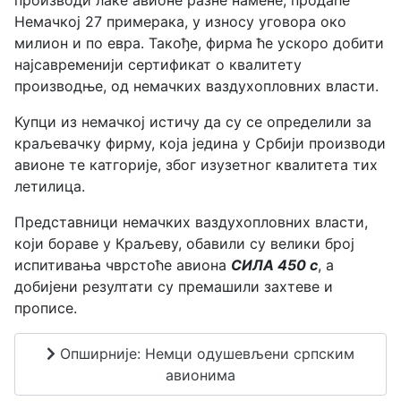
производи лаке авионе разне намене, продаће
Немачкој 27 примерака, у износу уговора око
милион и по евра. Такође, фирма ће ускоро добити
најсавременији сертификат о квалитету
производње, од немачких ваздухопловних власти.
Купци из немачкој истичу да су се определили за
краљевачку фирму, која једина у Србији производи
авионе те катгорије, због изузетног квалитета тих
летилица.
Представници немачких ваздухопловних власти,
који бораве у Краљеву, обавили су велики број
испитивања чврстоће авиона
СИЛА 450 c
, а
добијени резултати су премашили захтеве и
прописе.
Опширније: Немци одушевљени српским
авионима