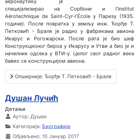
аеронаутику је
специјализирао на Сорбони и l'Institut
Aérotechnique de Saint-Cyr-l'École у Паризу (1935.
године). После повратка у земљу инж. Ђорђе Т.
Петковић - Брале је радио у фабрикама авиона
Икарус и Рогожарски. После рата је био шеф
Конструкционог бироа у Икарусу и Утви а био је и
начелник одсека у ВТИ-у. Целог свог радног века
бавио се конструкцијом авиона.
Опширније: Ђорђе Т. Петковић - Брале
Душан Лучић
Детаљи
Аутор:
Душан
Категорија:
Биографије
Објављено: 10 Јануар 2017