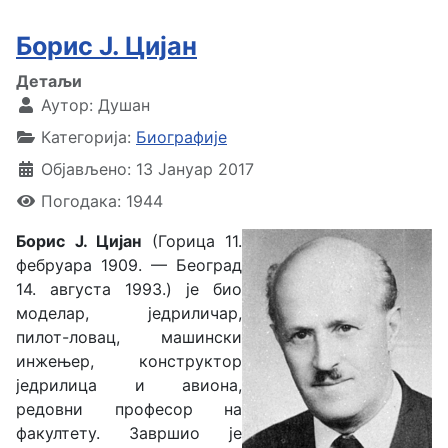
Борис Ј. Цијан
Детаљи
Аутор:
Душан
Категорија:
Биографије
Објављено: 13 Јануар 2017
Погодака: 1944
Борис Ј. Цијан
(Горица 11.
фебруара 1909. — Београд
14. августа 1993.) је био
моделар, једриличар,
пилот-ловац, машински
инжењер, конструктор
једрилица и авиона,
редовни професор на
факултету. Завршио је