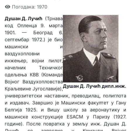
Погодака: 1970
Душан Д. Лучић
(Трнава
код Опленца 9. марта
1901. — Београд 6.
септембар 1972.) је био
машински и
ваздухопловни
инжењер, војни пилот,
начелник Tехничког
одељења КВВ (Команде
Војног Ваздухопловства
Душан Д. Лучић дипл.инж.
Краљевине Југославије),
универзитетски наставник, преводилац, полиглота
и издавач. Завршио је Машински факултет у Гану
Белгија 1925. и Вишу школу за аеронаутику и
машинске конструкције ESACM у Паризу (1927.
године). После повратка у земљу инж. Душан Д.
Лучић се запослио у Команди Војног