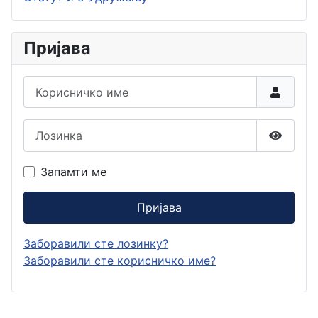
Пријава
Корисничко име
Лозинка
Прикаж
Запамти ме
Пријава
Заборавили сте лозинку?
Заборавили сте корисничко име?