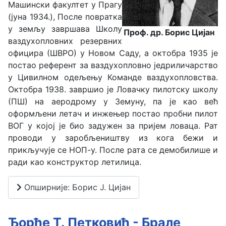
Машински факултет у Прагу
(јуна 1934.), После повратка
у земљу завршава Школу
Проф. др. Борис Цијан
ваздухопловних резервних
официра (ШВРО) у Новом Саду, а октобра 1935 је
постао референт за ваздухопловно једриличарство
у Цивилном одељењу Команде ваздухопловства.
Октобра 1938. завршио је Ловачку пилотску школу
(ПШ) на аеродрому у Земуну, па је као већ
оформљени летач и инжењер постао пробни пилот
ВОГ у којој је био задужен за пријем ловаца. Рат
проводи у заробљеништву из кога бежи и
прикључује се НОП-у. После рата се демобилише и
ради као конструктор летилица.
Опширније: Борис Ј. Цијан
Ђорђе Т. Петковић - Брале