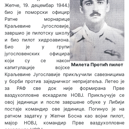
Жепче, 19. децембар 1944.)
био је поморски официр
Ратне морнарице
Краљевине Југословије,
завршио је пилотску школу
и био пилот хидроавиона.
Био је у групи
југословенских официра
који су се након
Милета Протић пилот
капитулације војске
Краљевине Југославије прикључили савезницима
у борби против заједничког непријатеља. Летео је
за РАФ све док није формирана Прве
ваздухопловне ескадриле НОВЈ. Прикључује се
овој јединици и после завршене обуке у Либији
постаје командир ове јединице. Погинуо је на
ратном задатку у Жепчи Босна као војни пилот,
мајор НОВЈ, командир Прве ваздухопловне