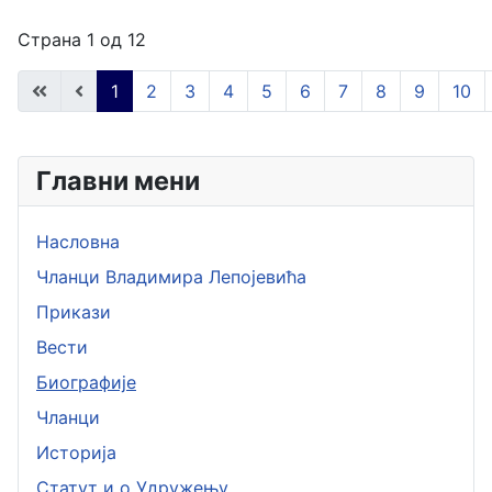
Страна 1 од 12
1
2
3
4
5
6
7
8
9
10
Главни мени
Насловна
Чланци Владимира Лепојевића
Прикази
Вести
Биографије
Чланци
Историја
Статут и о Удружењу