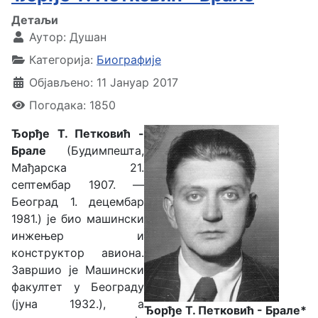
Детаљи
Аутор:
Душан
Категорија:
Биографије
Објављено: 11 Јануар 2017
Погодака: 1850
Ђорђе Т. Петковић -
Брале
(Будимпешта,
Мађарска 21.
септембар 1907. —
Београд 1. децембар
1981.) је био машински
инжењер и
конструктор авиона.
Завршио је Машински
факултет у Београду
(јуна 1932.), а
Ђорђе Т. Петковић - Брале*