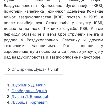
Ваздухопловства Краљевине Југославије (КВВ),
помоћник начелника Техничког одељења Команде
војног ваздухопловства (КВВ) постао је 1935, а
после погибије пук. Станојевића у августу 1939,
дошао је на чело Техничке службе КВВ. У том
периоду објавио је и већи број стручних књига и
радова у Ваздухопловном Гласнику и другим
техничким часописима. Рат проводи у
заробљеништву а после рата се поново укључује у
рад ваздухопловства и ваздухопловне индустрије.
Опширније: Душан Лучић
Љубомир Д. Илић
Слободан Ј. Зрнић
Душан Л. Бошковић
Љубиша Ђорђевић