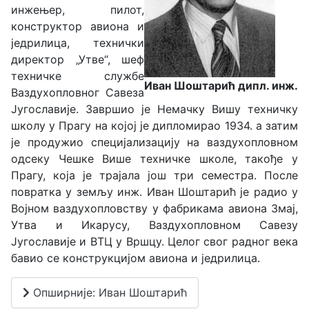
инжењер, пилот,
конструктор авиона и
једрилица, технички
директор „Утве“, шеф
техничке службе
Иван Шоштарић дипл. инж.
Ваздухопловног Савеза
Југославије. Завршио је Немачку Вишу техничку
школу у Прагу на којој је дипломирао 1934. а затим
је продужио специјализацију на ваздухопловном
одсеку Чешке Више техничке школе, такође у
Прагу, која је трајала још три семестра. После
повратка у земљу инж. Иван Шоштарић је радио у
Војном ваздухопловству у фабрикама авиона Змај,
Утва и Икарусу, Ваздухопловном Савезу
Југославије и ВТЦ у Вршцу. Целог свог радног века
бавио се конструкцијом авиона и једрилица.
Опширније: Иван Шоштарић