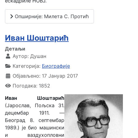
ескадриле НОВЈ.
Опширније: Милета С. Протић
Иван Шоштарић
Детаљи
Аутор:
Душан
Категорија:
Биографије
Објављено: 17 Јануар 2017
Погодака: 1852
Иван Шоштарић
(Јарослав, Пољска 31.
децембар 1911. —
Београд 8. септембар
1989.) је био машински
и ваздухопловни