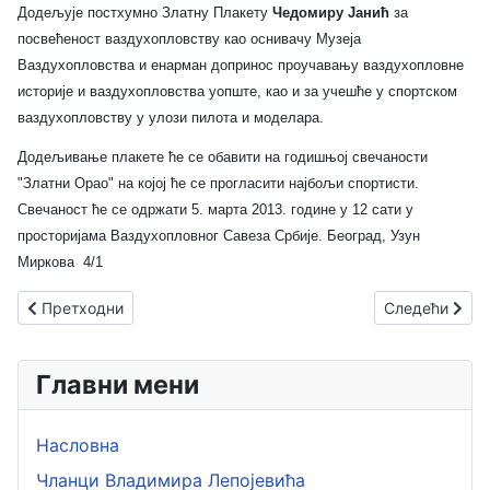
Додељује постхумно
Златну Плакету
Чедомиру Јанић
за
посвећеност ваздухопловству као оснивачу Музеја
Ваздухопловства и енарман допринос проучавању ваздухопловне
историје и ваздухопловства уопште, као и за учешће у спортском
ваздухопловству у улози пилота и моделара.
Додељивање плакете ће се обавити на годишњој свечаности
"Златни Орао" на којој ће се прогласити најбољи спортисти.
Свечаност ће се одржати 5. марта 2013. године у 12 сати у
просторијама Ваздухопловног Савеза Србије. Београд, Узун
Миркова 4/1
Претходни чланак: Немци одушевљени српским авионима
Следећи члана
Претходни
Следећи
Главни мени
Насловна
Чланци Владимира Лепојевића