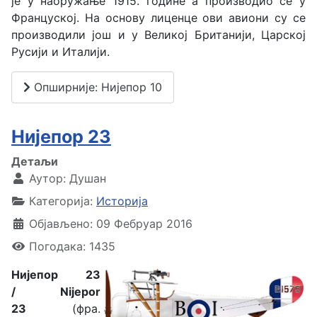
је у наоружање 1915. године а производио се у
Француској. На основу лиценце ови авиони су се
производили још и у Великој Британији, Царској
Русији и Италији.
Опширније: Нијепор 10
Нијепор 23
Детаљи
Аутор:
Душан
Категорија:
Историја
Објављено: 09 Фебруар 2016
Погодака: 1435
Нијепор 23
/ Nijepor
23
(фра.