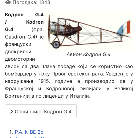
Погодака: 1343
Кодрон G.4
/ Kodron
G.4
(фра.
Caudron G.4) је
француски
двокрилни
Авион Кодрон G.4
двомоторни
авион са два члана посаде који се користио као
бомбардер у току Првог светског рата. Уведен је у
наоружање 1915. године а производио се у
Француској и Кодроновој филијали у Великој
Британији а по лиценци у Италији.
Опширније: Кодрон G.4
Р.А.Ф. BE 2c