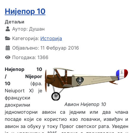
Нијепор 10
Детаљи
Аутор:
Душан
Категорија:
Историја
Објављено: 11 Фебруар 2016
Погодака: 1366
Нијепор 10
/ Nijepor
10
(фра.
Neiuport X) је
француски
Авион Нијепор 10
двокрилни
једномоторни авион са једним или два члана
посаде који се користио као ловачки, извиђач и
авион за обуку у току Првог светског рата. Уведен