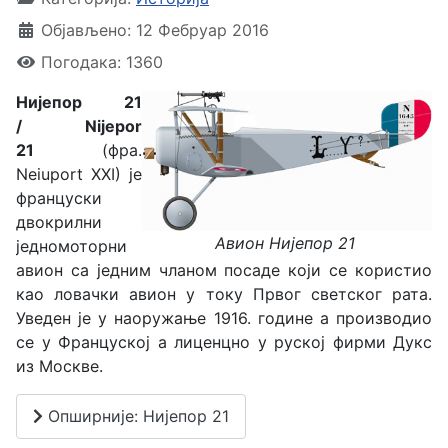
Објављено: 12 Фебруар 2016
Погодака: 1360
Нијепор 21
/ Nijepor
21
(фра.
Neiuport XXI) је
француски
двокрилни
Авион Нијепор 21
једномоторни
авион са једним чланом посаде који се користио
као ловачки авион у току Првог светског рата.
Уведен је у наоружање 1916. године а производио
се у Француској а лиценцно у руској фирми Дукс
из Москве.
Опширније: Нијепор 21