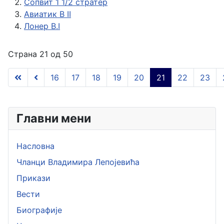
Сопвит 1 1/2 стратер
Авиатик B II
Лонер B.I
Страна 21 од 50
16
17
18
19
20
21
22
23
Главни мени
Насловна
Чланци Владимира Лепојевића
Прикази
Вести
Биографије