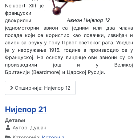
Neiuport XII) је
француски
Авион Нијепор 12
двокрилни
једномоторни авион са једним или два члана
посаде који се користио као ловачки, извиђач и
авион за обуку у току Првог светског рата. Уведен
је у наоружање 1916. године а производио се у
Француској. На основу лиценце ови авиони су се
производили још и у Великој
Британији (Beardmore) и Царској Русији.
Опширније: Нијепор 12
Нијепор 21
Детаљи
Аутор:
Душан
Категорија:
Историја