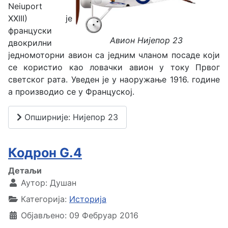
Neiuport
XXIII) је
француски
Авион Нијепор 23
двокрилни
једномоторни авион са једним чланом посаде који
се користио као ловачки авион у току Првог
светског рата. Уведен је у наоружање 1916. године
а производио се у Француској.
Опширније: Нијепор 23
Кодрон G.4
Детаљи
Аутор:
Душан
Категорија:
Историја
Објављено: 09 Фебруар 2016