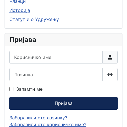
Чланци
Историја
Статут и о Удружењу
Пријава
Корисничко име
Лозинка
Прикаж
Запамти ме
Пријава
Заборавили сте лозинку?
Заборавили сте корисничко име?