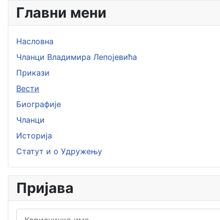
Главни мени
Насловна
Чланци Владимира Лепојевића
Прикази
Вести
Биографије
Чланци
Историја
Статут и о Удружењу
Пријава
Корисничко име