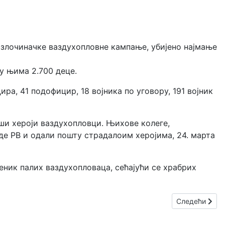
 злочиначке ваздухопловне кампање,
убијено најмање
у њима 2.700 деце.
ира, 41 подофицир, 18 војника по уговору, 191 војник
аши хероји ваздухопловци. Њихове колеге,
е РВ и одали пошту страдалоим херојима, 24. марта
ник палих ваздухопловаца, сећајући се храбрих
Следећи члана
Следећи