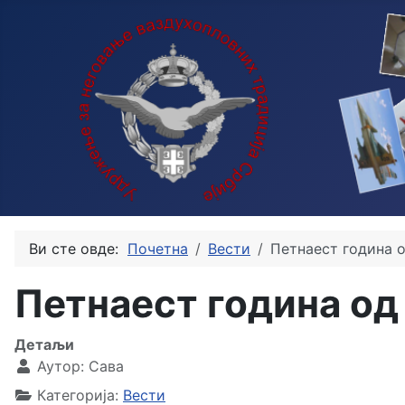
Ви сте овде:
Почетна
Вести
Петнаест година 
Петнаест година о
Детаљи
Аутор:
Сава
Категорија:
Вести