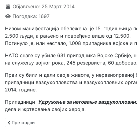
Објављено: 25 Март 2014
Погодака: 1697
Низом манифестација обележена је 15.
годишњица по
2.500 људи
, а рањено и повређено више од 12.500.
Погинуло је, или нестало, 1.008 припадника војске и 
НАТО снаге су убиле 631 припадника Војске Србије, не
на служењу војног рока, 245 резервиста, 60 доброво
Први су били и дали своје животе, у неравноправној
припадници ваздухопловства и ваздухопловних орган
2014. године.
Припадници
Удружења за неговање ваздухопловни
дела и жртвовања својих хероја.
Претходни чланак: Годишњица нацистичког бомбардовања 
Претходни