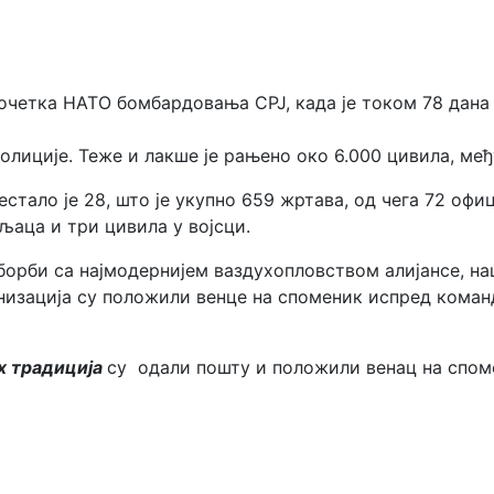
четка НАТО бомбардовања СРЈ, када је
током 78 дана
полиције.
Теже и лакше је рањено око 6.000 цивила, међ
стало је 28, што је укупно 659 жртава, од чега 72 офиц
љаца и три цивила у војсци.
 борби са најмодернијем ваздухопловством алијансе, н
изација су положили венце на споменик испред команд
х традиција
су одали пошту и положили венац на споме
Београда