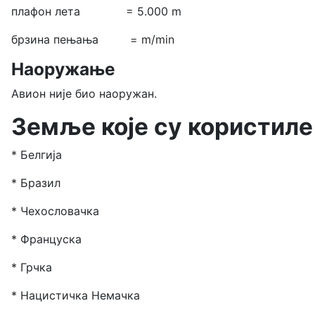
плафон лета = 5.000 m
брзина пењања = m/min
Наоружање
Авион није био наоружан.
Земље које су користиле
* Белгија
* Бразил
* Чехословачка
* Француска
* Грчка
* Нацистичка Немачка