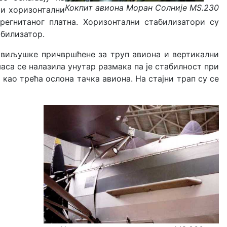
Кокпит авиона Моран Солније MS.230
 и хоризонтални
егнитаног платна. Хоризонтални стабилизатори су
абилизатор.
е виљушке причвршћене за труп авиона и вертикални
маса се налазила унутар размака па је стабилност при
као трећа ослона тачка авиона. На стајни трап су се