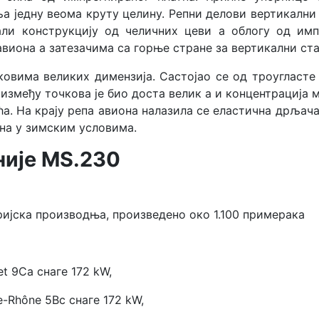
ља једну веома круту целину. Репни делови вертикални
ли конструкцију од челичних цеви а облогу од импр
виона а затезачима са горње стране за вертикални ст
чковима великих димензија. Састојао се од троугласт
између точкова је био доста велик а и концентрација 
. На крају репа авиона налазила се еластична дрљача 
на у зимским условима.
није MS.230
ријска производња, произведено око 1.100 примерака
t 9Ca снаге 172 kW,
Rhône 5Bc снаге 172 kW,