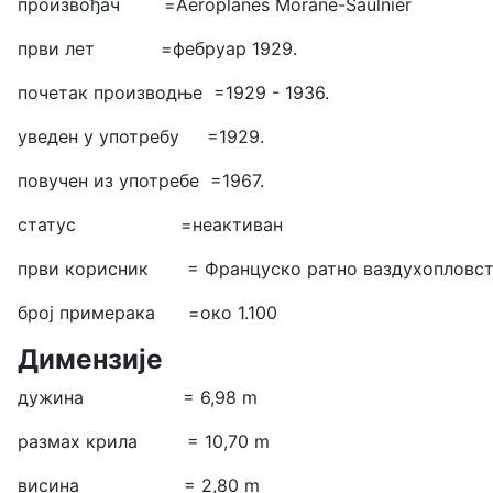
произвођач =Aеroplanes Morane-Saulnier
први лет =фебруар 1929.
почетак производње =1929 - 1936.
уведен у употребу =1929.
повучен из употребе =1967.
статус =неактиван
први корисник = Француско ратно ваздухопловс
број примерака =око 1.100
Димензије
дужина = 6,98 m
размах крила = 10,70 m
висина = 2,80 m