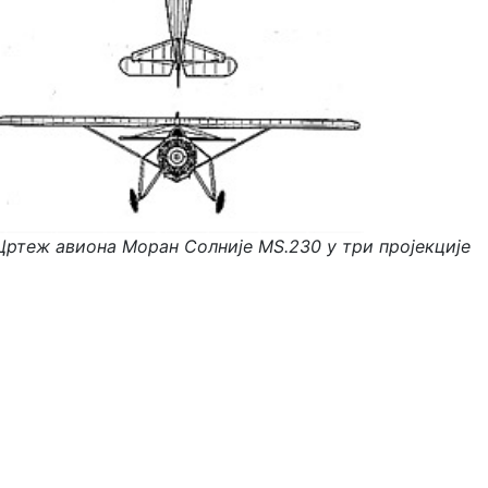
Цртеж авиона Моран Солније MS.230 у три пројекције