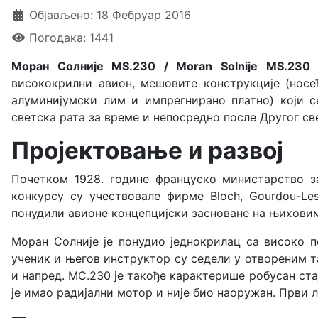
Објављено: 18 Фебруар 2016
Погодака: 1441
Моран Солније MS.230 / Moran Solniјe MS.230
(
висококрилни авион, мешовите конструкције (носе
алуминијумски лим и импрегнирано платно) који с
светска рата за време и непосредно после Другог св
Пројектовање и развој
Почетком 1928. године француско министарство за
конкурсу су учествовале фирме Bloch, Gourdou-Les
понудили авионе концепцијски засноване на њиховим
Моран Солније је понудио једнокрилац са високо 
ученик и његов инструктор су седели у отвореним т
и напред. МС.230 је такође карактерише робусан ст
је имао радијални мотор и није био наоружан. Први л