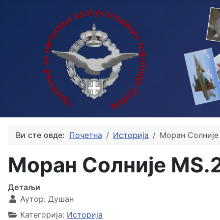
Ви сте овде:
Почетна
Историја
Моран Солније
Моран Солније MS.
Детаљи
Аутор:
Душан
Категорија:
Историја