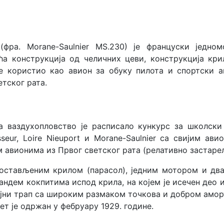
фра. Morane-Saulnier MS.230) је француски једном
ћа конструкција од челичних цеви, конструкција кри
е користио као авион за обуку пилота и спортски а
етског рата.
 ваздухопловство је расписало кункурс за школски
seur, Loire Nieuport и Morane-Saulnier са свијим а
 авионима из Првог светског рата (релативно застаре
постављеним крилом (парасол), једним мотором и два
андем кокпитима испод крила, на којем је исечен део 
ајни трап са широким размаком точкова и добром аморт
ет је одржан у фебруару 1929. године.