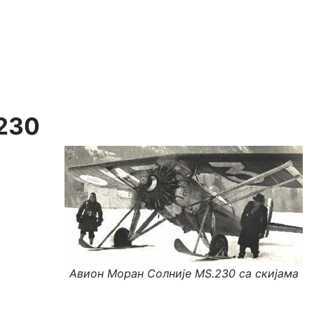
.230
Авион Моран Солније MS.230 са скијама