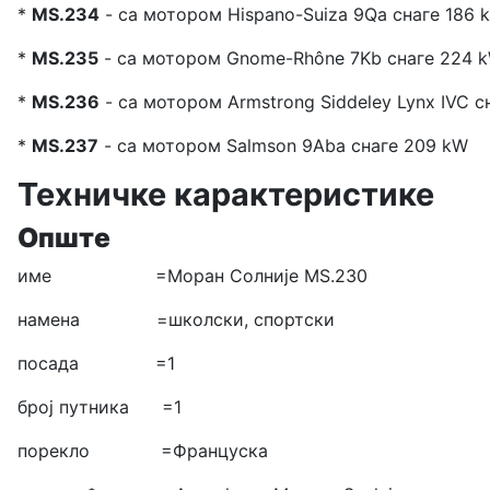
*
MS.234
- са мотором Hispano-Suiza 9Qa снаге 186 k
*
MS.235
- са мотором Gnome-Rhône 7Kb снаге 224 k
*
MS.236
- са мотором Armstrong Siddeley Lynx IVC с
*
MS.237
- са мотором Salmson 9Aba снаге 209 kW
Техничке карактеристике
Опште
име =Моран Солније MS.230
намена =школски, спортски
посада =1
број путника =1
порекло =Француска