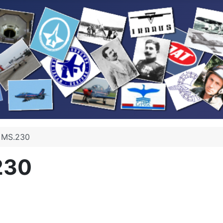
 MS.230
230