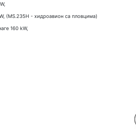
W,
W, (MS.235H - хидроавион са пловцима)
наге 160 kW,