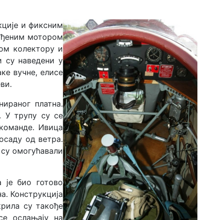
кције и фиксним
ађеним мотором
ном колектору и
и су наведени у
ке вучне, елисе
ви.
ираног платна.
 У трупу су се
 команде. Ивица
осаду од ветра.
 су омогућавали
 је био готово
а. Конструкција
крила су такође
се ослањају на