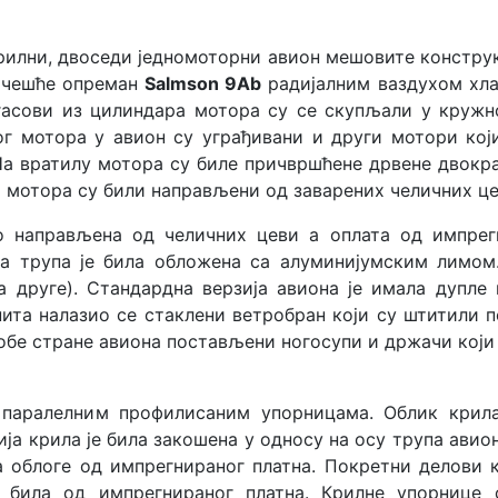
крилни, двоседи једномоторни авион мешовите констру
ајчешће опреман
Salmson 9Ab
радијалним ваздухом хл
 гасови из цилиндара мотора су се скупљали у круж
г мотора у авион су уграђивани и други мотори кој
На вратилу мотора су биле причвршћене дрвене двокра
 мотора су били направљени од заварених челичних це
о направљена од челичних цеви а оплата од импрегн
а трупа је била обложена са алуминијумским лимом.
а друге). Стандардна верзија авиона је имала дупле
ита налазио се стаклени ветробран који су штитили п
а обе стране авиона постављени ногосупи и држачи који
 паралелним профилисаним упорницама. Облик крила
ја крила је била закошена у односу на осу трупа авион
а облоге од импрегнираног платна. Покретни делови 
 била од импрегнираног платна. Крилне упорнице 