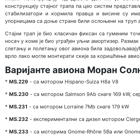
конструкцију стајног трапа па цео систем представ
стабилизатори и кормила правца и висине су има
упорницама са доње стране били ослоњени на труп а
Стајни трап је био класичан фиксан са гуменим то
носач у коме је био уграђен уљни амортизер. Размак 
слетању и полетању овог авиона била задовољавајућа
врло лако могле монтирати скије за коришћење авио
Варијанте авиона Моран Сол
*
MS.229
- са мотором Hispano-Suiza H8a V8
*
MS.230
- са мотором Salmson 9Ab снаге 169 kW, се
*
MS.231
- са мотором Lorraine 7Mb снаге 179 kW
*
MS.232
- експериментални са дизел мотором Clerge
*
MS.233
- са моторима Gnome-Rhône 5Ba или Gnome-