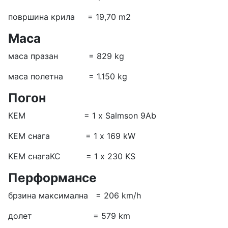
површина крила = 19,70 m2
Маса
маса празан = 829 kg
маса полетна = 1.150 kg
Погон
КЕМ = 1 х Salmson 9Ab
КЕМ снага = 1 х 169 kW
КЕМ снагаКС = 1 х 230 KS
Перформансе
брзина максимална = 206 km/h
долет = 579 km