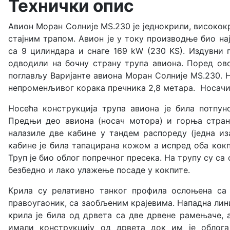
Технички опис
Авион Моран Солније MS.230 је једнокрили, високо
стајним трапом. Авион је у току производње био н
са 9 цилиндара и снаге 169 kW (230 KS). Издувни
одводили на бочну страну трупа авиона. Поред ово
поглављу Варијанте авиона Моран Солније MS.230. 
непроменљивог корака пречника 2,8 метара. Носачи
Носећа конструкција трупа авиона је била потпун
Предњи део авиона (носач мотора) и горња стран
налазиле две кабине у тандем распореду (једна из
кабине је била тапацирана кожом а испред оба кокп
Труп је био облог попречног пресека. На трупу су с
безбедно и лако улажење посаде у кокпите.
Крила су релативно танког профила ослоњена са
правоугаоник, са заобљеним крајевима. Нападна лини
крила је била од дрвета са две дрвене рамењаче, 
имали конструкцију од дрвета док им је облога