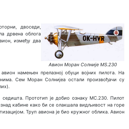
оторни, двоседи,
ла дрвена облога
вион, између два
Авион Моран Солније MS.230
 авион намењен прелазној обуци војних пилота. На
вионима. Сем Моран Солнијеа остали произвођачи су
лих).
 седишта. Прототип је добио ознаку МС.230. Пилот
изнад кабине како би се олакшала видљивост на горе
изацијом. Труп авиона је био кружног облика. Авион