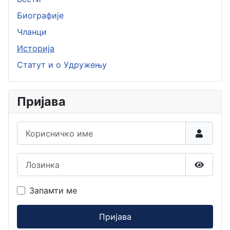
Биографије
Чланци
Историја
Статут и о Удружењу
Пријава
Корисничко име
Лозинка
Прикаж
Запамти ме
Пријава