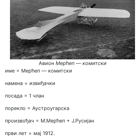
Авион
Мерћеп — комитски
име = Мерћеп — комитски
намена = извиђачки
посада = 1 члан
порекло = Аустроугарска
произвођач = М.Мерћеп + Ј.Русијан
први лет = мај 1912.