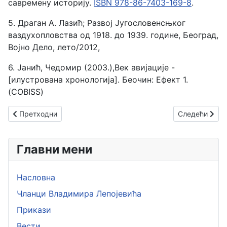
савремену историју.
ISBN 978-86-7403-169-8
.
5. Драган А. Лазић; Развој Југословенсњког
ваздухопловства од 1918. до 1939. године, Београд,
Војно Дело, лето/2012,
6. Јанић, Чедомир (2003.),Век авијације -
[илустрована хронологија]. Беочин: Ефект 1.
(COBISS)
Претходни чланак: Авиатик Берг C
Следећи члана
Претходни
Следећи
Главни мени
Насловна
Чланци Владимира Лепојевића
Прикази
Вести