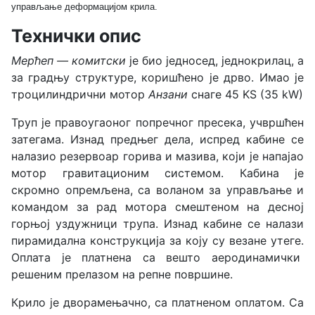
управљање деформацијом крила.
Технички опис
Мерћеп — комитски
је био једносед, једнокрилац, а
за градњу структуре, коришћено је дрво. Имао је
троцилиндрични мотор
Анзани
снаге 45 KS (35 kW)
Труп је правоугаоног попречног пресека, учвршћен
затегама. Изнад предњег дела, испред кабине се
налазио резервоар горива и мазива, који је напајао
мотор гравитационим системом. Кабина је
скромно опремљена, са воланом за управљање и
командом за рад мотора смештеном на десној
горњој уздужници трупа. Изнад кабине се налази
пирамидална конструкција за коју су везане утеге
.
Оплата је платнена са вешто аеродинамички
решеним прелазом на репне површине.
Крило је дворамењачно, са платненом оплатом. Са