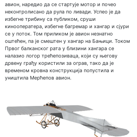
авион, наредио да се стартује мотор и почео
неконтролисано да рула по ливади. Успео је да
избегне трибину са публиком, сруши
кинооператера, избегне багремар и хангар и сјури
се у поток. Том приликом је авион незнатно
оштећен, па је смештен у хангар на Бањици. Током
Првог балканског рата у близини хангара се
налазио логор трећепозиваца, који су његову
дрвену грађу користили за ограв, тако да је
временом кровна конструкција попустила и
уништила Мерћепов авион.