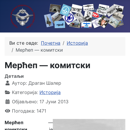
Ви сте овде:
Почетна
Историја
Мерћеп — комитски
Мерћеп — комитски
Детаљи
Аутор:
Драган Шалер
Категорија:
Историја
Објављено: 17 Јуни 2013
Погодака: 1471
Мерћеп
—
комитски
је