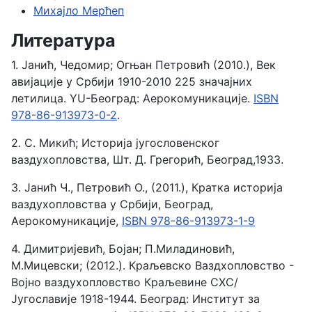
Михајло Мерћеп
Литература
1. Јанић, Чедомир; Огњан Петровић (2010.), Век
авијације у Србији 1910-2010 225 значајних
летилица. YU-Београд: Аерокомуникације.
ISBN
978-86-913973-0-2
.
2. С. Микић; Историја југословенског
ваздухопловства, Шт. Д. Грегорић, Београд,1933.
3. Јанић Ч., Петровић О., (2011.), Кратка историја
ваздухопловства у Србији, Београд,
Аерокомуникације,
ISBN 978-86-913973-1-9
4. Димитријевић, Бојан; П.Миладиновић,
М.Мицевски; (2012.). Краљевско Ваздхопловство -
Војно ваздухопловство Краљевине СХС/
Југославије 1918-1944. Београд: Институт за