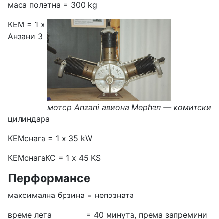
маса полетна = 300 kg
КЕМ = 1 х
Анзани 3
мотор Anzani авиона Мерћеп
— к
омитски
цилиндара
КЕМснага = 1 x 35 kW
КЕМснагаКС = 1 х 45 KS
Перформансе
максимална брзина = непозната
време лета = 40 минута, према запремини