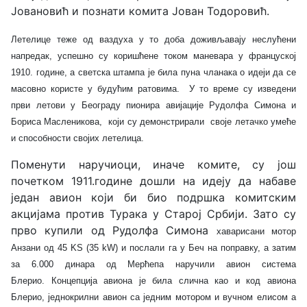
Јовановић и познати комита Јован Тодоровић.
Летелице теже од ваздуха у то доба доживљавају неслућени
напредак, успешно су коришћене током маневара у француској
1910. године, а светска штампа је била пуна чланака о идеји да се
масовно користе у будућим ратовима. У то време су изведени
први летови у Београду пионира авијације Рудолфа Симона и
Бориса Масленикова, који су демонстрирали своје летачко умеће
и способности својих летелица.
Поменути наручиоци, иначе комите, су још
почетком 1911.године дошли на идеју да набаве
један авион који би био подршка комитским
акцијама против Турака у Старој Србији. Зато су
прво купили од Рудолфа Симона
хаварисани мотор
Анзани од 45 KS (35 kW) и послали га у Беч на поправку, а затим
за 6.000 динара од Мерћепа наручили авион система
Блерио. Концепција авиона је била слична као и код авиона
Блерио, једнокрилни авион са једним мотором и вучном елисом а