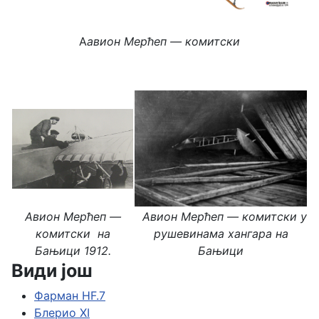
А
авион Мерћеп
— к
омитски
Авион Мерћеп
—
Авион Мерћеп
— к
омитски у
к
омитски на
рушевинама хангара на
Бањици 1912.
Бањици
Види још
Фарман HF.7
Блерио XI