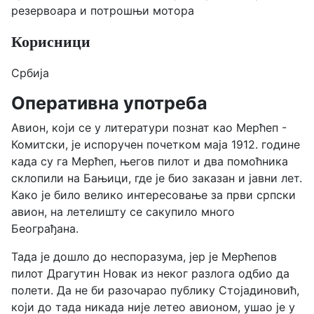
резервоара и потрошњи мотора
Корисници
Србија
Оперативнa употреба
Авион, који се у литератури познат као Мерћеп -
Комитски, је испоручен почетком маја 1912. године
када су га Мерћеп, његов пилот и два помоћника
склопили на Бањици, где је био заказан и јавни лет.
Како је било велико интересовање за први српски
авион, на летелишту се сакупило много
Београђана.
Тада је дошло до неспоразума, јер је Мерћепов
пилот Драгутин Новак из неког разлога одбио да
полети. Да не би разочарао публику Стојадиновић,
који до тада никада није летео авионом, ушао је у