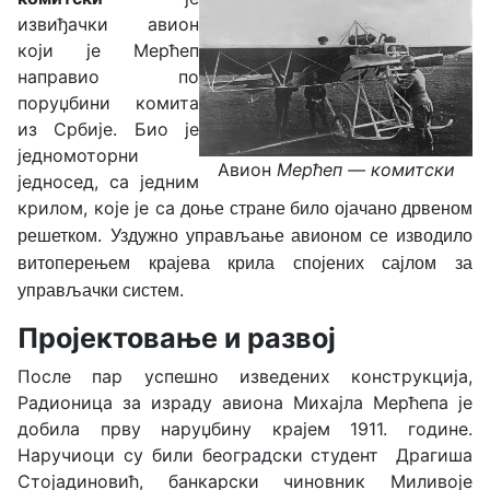
извиђачки авион
који је Мерћеп
направио по
поруџбини комита
из Србије. Био је
једномоторни
Авион
Мерћеп — комитски
једносед, са једним
крилом, које је са
доње стране било ојачано дрвеном
решетком.
Уздужно управљање авионом се изводило
витоперењем крајева крила спојених сајлом за
управљачки систем.
Пројектовање и развој
После пар успешно изведених конструкција,
Радионица за израду авиона Михајла Мерћепа је
добила прву наруџбину крајем 1911. године.
Наручиоци су били београдски студент Драгиша
Стојадиновић, банкарски чиновник Миливоје