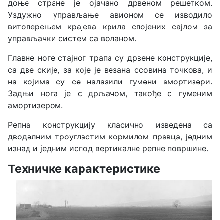
доње стране је ојачано дрвеном решетком.
Уздужно управљање авионом се изводило
витоперењем крајева крила спојених сајлом за
управљачки систем са воланом.
Главне ноге стајног трапа су дрвене конструкције,
са две скије, за које је везана осовина точкова, и
на којима су се налазили гумени амортизери.
Задњи нога је с дрљачом, такође с гуменим
амортизером.
Репна конструкцију класично изведена са
дводелним троугластим кормилом правца, једним
изнад и једним испод вертикалне репне површине.
Техничке карактеристике