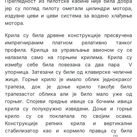
Прегледност из пилотске кабине није била добра
јер су поглед пилоту ометали цилиндри мотора,
издувне цеви и цеви система за водено хлађење
мотора.
Крила су била дрвене конструкције пресвучена
импрегнираним платном релативно танког
профила. Крилца за управљање авионом су се
налазила само на горњим крилима. Крила су
између себе била повезана са два пара V
упорница. Затезачи су били од клавирске челичне
жице. Горње крило је имало облик једнокраког
трапеза, док је доње крило такође било
трапезастог облика али је било мало уже од
горњег. Спојеви предње ивице са бочним ивица
крила су полукружно изведени. Доње и горње
крило су се поклапала по својим осама.
Конструкције репних крила и вертикални
стабилизатор као и кормило правца су била
[2]