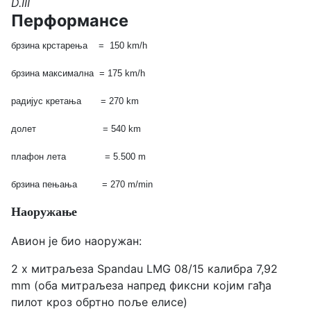
D.III
Перформансе
брзина
крстарења = 150 km/h
брзина максимална = 175 km/h
радијус
кретања = 270 km
долет = 540 km
плафон лета = 5.500 m
брзина пењања
= 270 m/min
Наоружање
Авион је био наоружан:
2 x митраљеза Spandau LMG 08/15 калибра 7,92
mm (оба митраљеза напред фиксни којим гађа
пилот кроз обртно поље елисе)