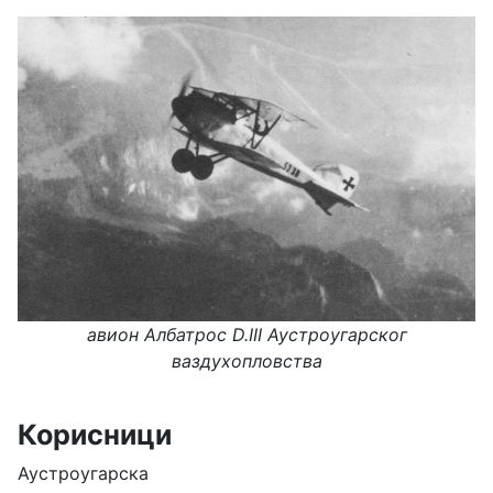
авион
Албатрос D.III
Аустроугарског
ваздухопловства
Корисници
Аустроугарска