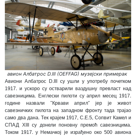
авион
Албатрос D.III
(OEFFAG) музејски примерак
Авиони Албатрос D.III су ушли у употребу почетком
1917. и ускоро су остварили ваздушну превласт над
савезницима. Енглески пилоти су април месец 1917.
године назвали "Крвави април" јер је живот
савезничких пилота на западном фронту тада трајао
само два дана. Тек крајем 1917, С.Е.5, Сопвит Камел и
СПАД XIII су донели поновну премоћ савезницима.
Током 1917. у Немачкој је израђено око 500 авиона