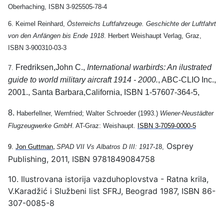
Oberhaching, ISBN 3-925505-78-4
6. Keimel Reinhard,
Österreichs Luftfahrzeuge. Geschichte der Luftfahrt
von den Anfängen bis Ende 1918
. Herbert Weishaupt Verlag, Graz,
ISBN 3-900310-03-3
Fredriksen,John C.,
International warbirds: An ilustrated
7.
guide to world military aircraft 1914 - 2000.
, ABC-CLIO Inc.,
2001., Santa Barbara,California, ISBN 1-57607-364-5,
8.
Haberfellner, Wernfried; Walter Schroeder (1993.)
Wiener-Neustädter
Flugzeugwerke GmbH
. AT-Graz: Weishaupt.
ISBN 3-7059-0000-5
Osprey
9.
Jon Guttman
SPAD VII Vs Albatros D III: 1917-1
8,
,
Publishing, 2011, ISBN 9781849084758
10.
Ilustrovana istorija vazduhoplovstva - Ratna krila,
V.Karadžić i Službeni list SFRJ, Beograd 1987, ISBN 86-
307-0085-8