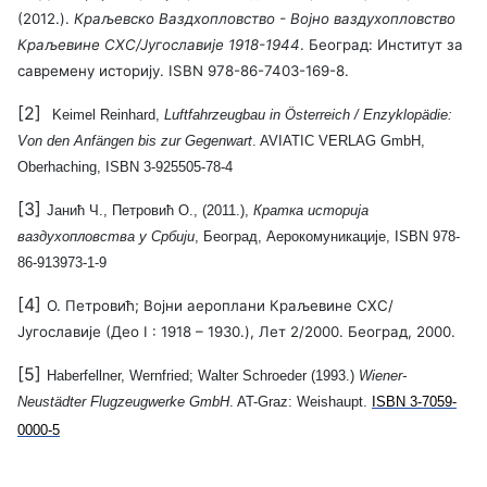
(2012.).
Краљевско Ваздхопловство - Војно ваздухопловство
Краљевине СХС/Југославије 1918-1944
. Београд: Институт за
савремену историју. ISBN 978-86-7403-169-8.
[2]
Keimel Reinhard,
Luftfahrzeugbau in Österreich / Enzyklopädie:
Von den Anfängen bis zur Gegenwart
. AVIATIC VERLAG GmbH,
Oberhaching, ISBN 3-925505-78-4
[3]
Јанић Ч., Петровић О., (2011.),
Кратка историја
ваздухопловства у Србији
, Београд, Аерокомуникације, ISBN 978-
86-913973-1-9
[4]
О. Петровић; Војни аероплани Краљевине СХС/
Југославије (Део I : 1918 – 1930.), Лет 2/2000. Београд, 2000.
[5]
Haberfellner, Wernfried; Walter Schroeder (1993.)
Wiener-
Neustädter Flugzeugwerke GmbH
. AT-Graz: Weishaupt.
ISBN 3-7059-
0000-5