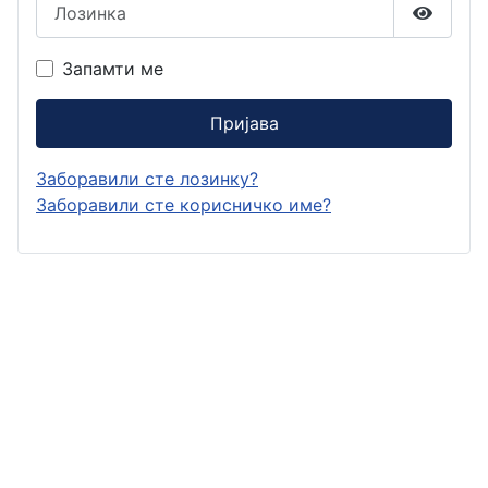
Лозинка
Прикаж
Запамти ме
Пријава
Заборавили сте лозинку?
Заборавили сте корисничко име?