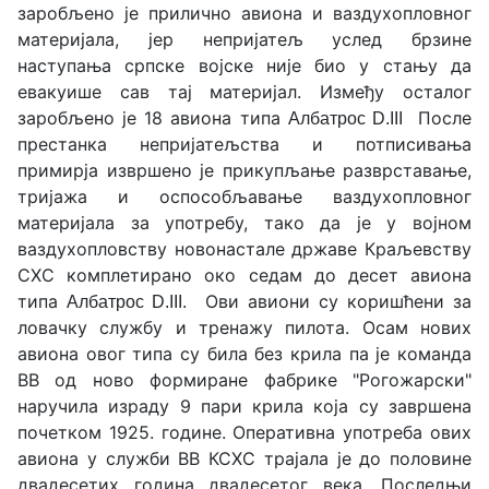
заробљено је прилично авиона и ваздухопловног
материјала, јер непријатељ услед брзине
наступања српске војске није био у стању да
евакуише сав тај материјал. Између осталог
заробљено је 18 авиона типа
После
Албатрос D.III
престанка непријатељства и потписивања
примирја извршено је прикупљање разврставање,
тријажа и оспособљавање ваздухопловног
материјала за употребу, тако да је у војном
ваздухопловству новонастале државе Краљевству
СХС комплетирано око седам до десет авиона
типа
Ови авиони су коришћени за
Албатрос D.III.
ловачку службу и тренажу пилота. Осам нових
авиона овог типа су била без крила па је команда
ВВ од ново формиране фабрике "Рогожарски"
наручила израду 9 пари крила која су завршена
почетком 1925. године. Оперативна употреба ових
авиона у служби ВВ КСХС трајала је до половине
двадесетих година двадесетог века. Последњи