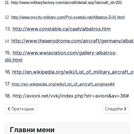
11. http://www.militaryfactory.com/aircraft/detail.asp?aircraft_id=201
12.
http://www.mycity-military.com/Prvi-svetski-rat/Albatros-D-III.html
13.
http://www.constable.ca/caah/albatros.htm
http://www.theaerodrome.com/aircraft/germany/albatr
14.
15.
http://www.wwiaviation.com/gallery-albatros-
diii.html
16.
http://en.wikipedia.org/wiki/List_of_military_aircraft
17.
http://en.wikipedia.org/wiki/List_of_aircraft_engines#A
18. http://avioni.net/vvkj/index.php?str=avioni&av=36#
Претходни чланак: Мерћеп — комитски
Следећи члана
Претходни
Следећи
Главни мени