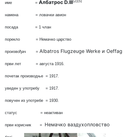
[2]
[5]
Албатрос D.III
име =
намена = ловачки авион
посада = 1 члан
порекло = Немачко царство
Albatros Flugzeuge Werke и Oeffag
произвођач =
први лет =
августа 1916.
почетак производње =
1917.
уведен у употребу =
1917.
повучен из употребе =
1930.
статус = неактиван
Немачко ваздухопловство
први корисник =