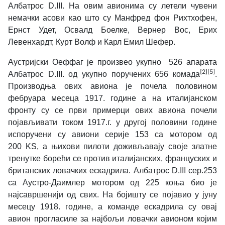
Албатрос D.III. На овим авионима су летели чувени
немачки асови као што су
Манфред фон Рихтхофен,
Ернст Удет, Освалд Боелке, Вернер Вос, Ерих
Левенхардт, Курт Волф и Карл Емил Шефер.
Аустријски Оеффаг је
произвео
укупно 526 апарата
[2]
[5]
Албатрос D.III. од укупно поручених
656 комада
.
Производња ових авиона је почела половином
фебруара месеца 1917. године а н
а италијанском
фронту су се први примерци ових авиона почели
појављивати током 1917.г. у другој половини године
испоручени су авиони серије 153 са мотором од
200
KS,
а њихови пилоти доживљавају своје златне
тренутке борећи се против италијанских, француских и
британских ловачких ескадрила. Албатрос D.III сер.253
са Аустро-Даимлер мотором од 225 коња био је
најсавршенији од свих. На бојишту се појавио у јуну
месецу 1918. године, а команде ескадрила су овај
авион прогласиле за најбољи ловачки авионом којим