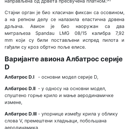
направљена од дрвета пресвучена платном.
Стајни орган је био класичан фиксан са осовином,
а на репном делу се налазила еластична дрвена
дрљача. Авион је био наоружан са два
митраљеза
Spandau LMG 08/15 калибра 7,92
mm
који су били постављени испред пилота и
гађали су кроз обртно поље елисе.
Варијанте авиона Албатрос серије
D
Албатрос D.I
- основни модел серије D,
Албатрос D.II
- у односу на основни модел,
спуштено горње крило и мање аеродинамичке
измене,
Албатрос D.III
- упорнице између крила у облику
слова V, премештени хладњаци, побољшана
аеродинамика,