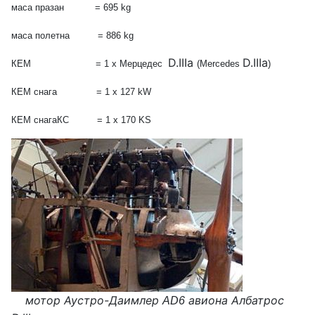
маса
празан = 695 kg
маса
полетна = 886 kg
D.IIIа
D.IIIа
КЕМ = 1 х Мерцедес
(Mercedes
)
КЕМ
снага = 1 x 127 kW
КЕМ
снага
КС = 1 х 170 KS
мотор Аустро-Даимлер
авиона Албатрос
AD6