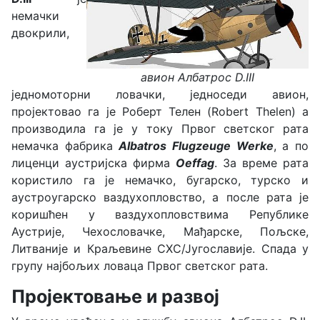
немачки
двокрили,
авион Албатрос D.III
једномоторни ловачки, једноседи авион,
пројектовао га је Роберт Телен (Robert Thelen) а
произвoдила га је у току Првог светског рата
немачка фабрика
Albatros Flugzeuge Werke
, а по
лиценци аустријска фирма
Oeffag
. За време рата
користило га је немачко, бугарско, турско и
аустроугарско ваздухопловство, а после рата је
коришћен у ваздухопловствима Републике
Аустрије, Чехословачке, Мађарске, Пољске,
Литваније и Краљевине СХС/Југославије. Спада у
групу најбољих ловаца Првог светског рата.
Пројектовање и развој