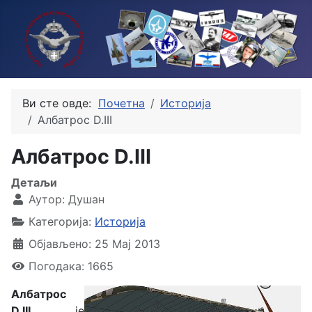
Ви сте овде:
Почетна
Историја
Албатрос D.III
Албатрос D.III
Детаљи
Аутор:
Душан
Категорија:
Историја
Објављено: 25 Мај 2013
Погодака: 1665
Албатрос
D.III
је