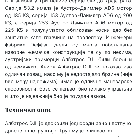
D.III авиона у три велике серије све до краја рата.
Серија 53.2 имала је Аустро-Даимлер AD6 мотор
од 185 KS, серија 153 Аустро-Даимлер AD6 од 200
KS, а серија 253 Аустро-Даимлер AD6 мотор од
225 KS и полукугласто обликован носни дeо без
заштитне капе главчине на пропелеру. Инжењери
фабрике Оeффаг увели су многа побољшања
изворне њемачке конструкције те су по некима,
аустријски примерци Албатрос D.III били бољи и
од немачких. Авион Албатрос D.III се показао као
одличан ловац, иако му је недостајало брзине (није
био међу најбржима) имао је одличне маневарске
способности, брзо се пењао, био је лако управљив
и што је најважније био је поуздан авион.
Технички опис
Албатрос D.III је двокрили једноседи авион потпуно
дрвене конструкције. Труп му је елипсастог