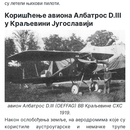
су летели њихови пилоти.
Коришћење авиона Албатрос D.III
у Краљевини Југославији
авион
Албатрос D.III
(OEFFAG)
ВВ Краљевине СХС
1919.
Након ослобођењa земље, на аеродромима које су
користиле аустроугарске и немачке трупе