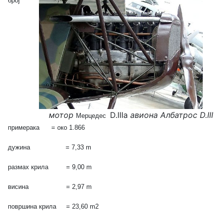
број
мотор
D.IIIа
авиона Албатрос D.III
Мерцедес
примерака = око 1.866
дужина = 7,33 m
размах
крила = 9,00 m
висина = 2,97 m
површина
крила = 23,60 m2