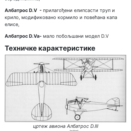
Албатрос D.V -
прилагођени елипсасти труп и
крило, модификовано кормило и повећана капа
елисе,
Албатрос D.Va-
мало побољшани модел D.V
Техничке карактеристике
цртеж авиона
Албатрос D.III