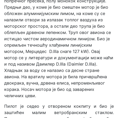
попречног пресека, полу монокок конструкције.
Предњи део, у коме је био смештен мотор је био
обложен алуминијумским лимом, на коме су се
налазили отвори за излазак топлог ваздуха из
моторског простора, а остали део трупа је био
облепљен дрвеном лепенком. Труп овог авиона се
истицао чистом аеродинамичном линијом. Био је
опремљен течношћу хлађеним линијским
мотором, Мерцедес D.IIIа снаге 127 kW). Овај
мотор се у литератури и документацији може наћи
и под називом Даимлер D.IIIa (Daimler D.IIIa).
Хладњак за воду се налазио са десне стране
авиона. На вратилу мотора је била причвршћена
двокрака, вучна, дрвена елиса, непроменљивог
корака. Носач мотора је био од заварених
челичних цеви.
Пилот је седео у отвореном кокпиту и био је
заштићен малим ветробранским стаклом.