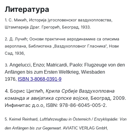
Литература
1. С. Микић, Историја југословенског ваздухопловства,
Штампарија Драг. Грегорић, Београд, 1933.
2. Д. Лучић; Основи практичне аеродинамике са описима
аероплана, Библиотека „Ваздухопловног Гласника“, Нови
Сад, 1936,
Angelucci, Enzo; Matricardi, Paolo: Flugzeuge von den
3.
Anfängen bis zum Ersten Weltkrieg, Wiesbaden
1976,
ISBN 3-8068-0391-9
4. Борис Циглић,
Крила Србије
Ваздухопловна
команда и авијатика српске војске,
Београд, 2009.
Инфинитас д.о.о, ISBN: 978-86-6045-005-2.
5.
Keimel Reinhard,
Luftfahrzeugbau in Österreich / Enzyklopädie: Von
den Anfängen bis zur Gegenwart
. AVIATIC VERLAG GmbH,