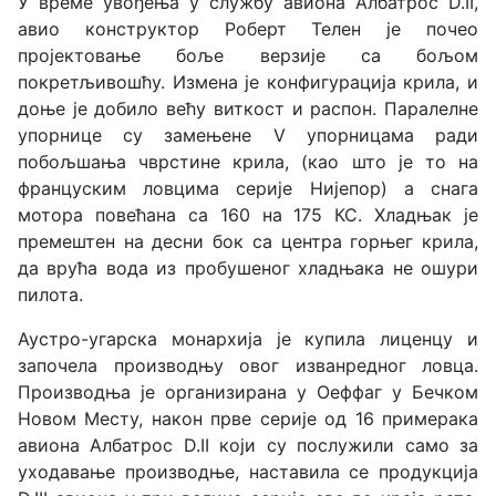
У време увођења у службу авиона Албатрос D.II,
авио конструктор Роберт Телен је почео
пројектовање боље верзије са бољом
покретљивошћу. Измена је конфигурација крила, и
доње је добило већу виткост и распон. Паралелне
упорнице су замењене V упорницама ради
побољшања чврстине крила, (као што је то на
француским ловцима серије Нијепор) а снага
мотора повећана са 160 на 175 КС. Хладњак је
премештен на десни бок са центра горњег крила,
да врућа вода из пробушеног хладњака не ошури
пилота.
Аустро-угарска монархија је купила лиценцу и
започела производњу овог изванредног ловца.
Производња је организирана у Оеффаг у Бечком
Новом Месту, након прве серије од 16 примерака
авиона Албатрос D.II који су послужили само за
уходавање производње, наставила се продукција