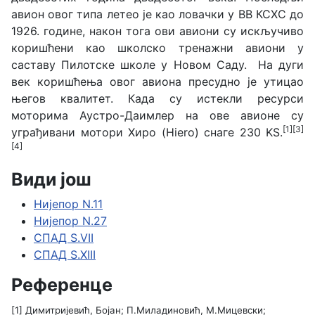
авион овог типа летео је као ловачки у ВВ КСХС до
1926. године, након тога ови авиони су искључиво
коришћени као школско тренажни авиони у
саставу Пилотске школе у Новом Саду. На дуги
век коришћења овог авиона пресудно је утицао
његов квалитет. Када су истекли ресурси
моторима Аустро-Даимлер на ове авионе су
[1]
[3]
уграђивани мотори Хиро (Hiero) снаге 230 KS.
[4]
Види још
Нијепор N.11
Нијепор N.27
СПАД S.VII
СПАД S.XIII
Референце
[1] Димитријевић, Бојан; П.Миладиновић, М.Мицевски;