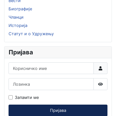
Вести
Биографије
Чланци
Историја
Статут и о Удружењу
Пријава
Корисничко име
Лозинка
Прикаж
Запамти ме
Пријава