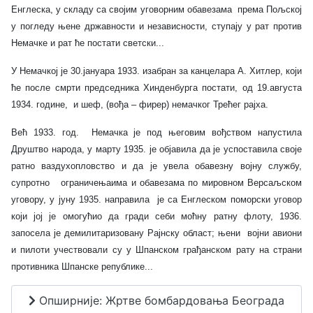
Енглеска, у складу са својим уговорним обавезама
према Пољској
у погледу њене државности и независности, ступају у рат против
Немачке и рат ће постати светски...
У Немачкој је 30.јануара 1933. изабран за канцелара А. Хитлер, који
ће после смрти председника Хинденбурга постати, од 19.августа
1934. године,
и шеф, (вођа – фирер) немачког Трећег рајха.
Већ 1933. год.
Немачка је под његовим вођством напустила
Друштво народа, у марту 1935. је објавила да је успоставила своје
ратно ваздухопловство и да је увела обавезну војну службу,
супротно
ограничењаима и обавезама по мировном Версаљском
уговору, у јуну 1935. направила
је са Енглеском поморски уговор
који јој је омогућио да гради себи моћну ратну флоту, 1936.
запосела је демилитаризовану Рајнску област; њени
војни авиони
и пилоти учествовали су у Шпанском грађанском рату на страни
противника Шпанске републике...
Опширније: Жртве бомбардовања Београда