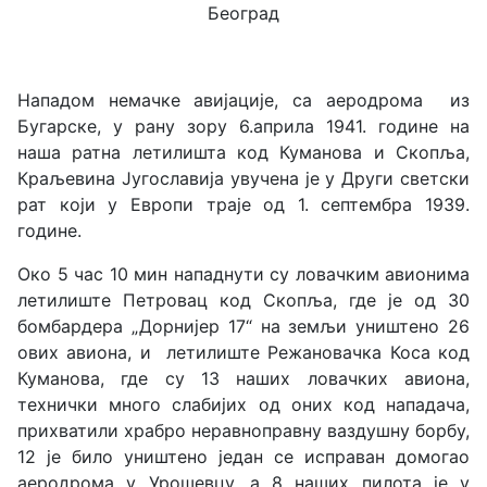
Београд
Нападом немачке авијације, са аеродрома из
Бугарске, у рану зору 6.априла 1941. године на
наша ратна летилишта код Куманова и Скопља,
Краљевина Југославија увучена је у Други светски
рат који у Европи траје од 1. септембра 1939.
године.
Око 5 час 10 мин нападнути су ловачким авионима
летилиште Петровац код Скопља, где је од 30
бомбардера „Дорнијер 17“ на земљи уништено 26
ових авиона, и летилиште Режановачка Коса код
Куманова, где су 13 наших ловачких авиона,
технички много слабијих од оних код нападача,
прихватили храбро неравноправну ваздушну борбу,
12 је било уништено један се исправан домогао
аеродрома у Урошевцу, а 8 наших пилота је у