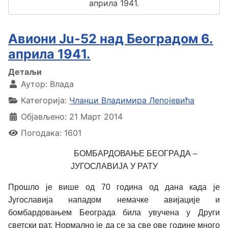
априла 1941.
Авиони Ju-52 над Београдом 6.
априла 1941.
Детаљи
Аутор:
Влада
Категорија:
Чланци Владимира Лепојевића
Објављено: 21 Март 2014
Погодака: 1601
БОМБАРДОВАЊЕ БЕОГРАДА –
ЈУГОСЛАВИЈА У РАТУ
Прошло је више од 70 година од дана када је
Југославија нападом немачке авијације и
бомбардовањем Београда била увучена у Други
светски рат. Нормално је да се за све ове године много