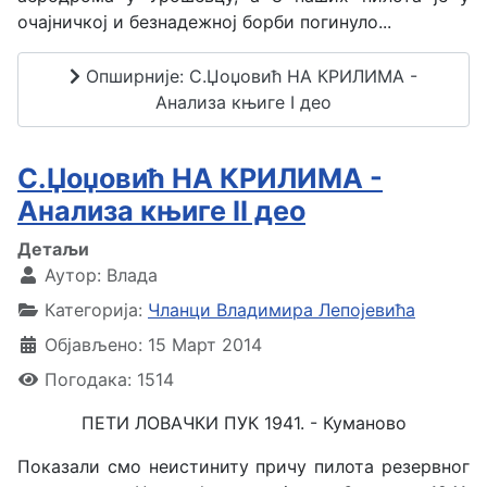
очајничкој и безнадежној борби погинуло...
Опширније: С.Џоџовић НА КРИЛИМА -
Анализа књиге I део
С.Џоџовић НА КРИЛИМА -
Анализа књиге II део
Детаљи
Аутор:
Влада
Категорија:
Чланци Владимира Лепојевића
Објављено: 15 Март 2014
Погодака: 1514
ПЕТИ ЛОВАЧКИ ПУК 1941. - Куманово
Показали смо неистиниту причу пилота резервног