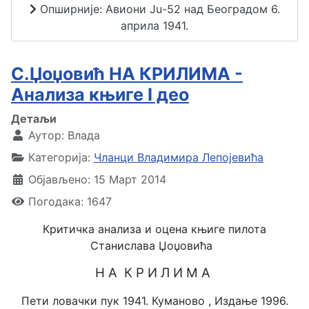
Опширније: Авиони Ju-52 над Београдом 6.
априла 1941.
С.Џоџовић НА КРИЛИМА -
Анализа књиге I део
Детаљи
Аутор:
Влада
Категорија:
Чланци Владимира Лепојевића
Објављено: 15 Март 2014
Погодака: 1647
Критичка анализа и оцена књиге пилота
Станислава Џоџовића
Н А К Р И Л И М А
Пети ловачки пук 1941. Куманово ,
Издање 1996.