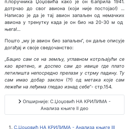
п.поручника Џоџовића како је он 6.априла 1941.
дотрчао до свог авиона (који није постојао!) ...
Написао је да је тај авион запаљен од немачких
авиона у тренутку када је он био на 20-30 м од
њега!...
Пошто „му је авион био запаљен“, он даље описује
догађај и своје сведочанство:
„Бацио сам се на земљу, углавном котрљајући се
као вретено, и доспео сам до ивице где плато
летилишта непосредно прелази у стрму падину. Ту
сам имао добар заклон
(?!)
од метака које сам
лежећи на леђима гледао изнад себе
“- стр.154.
Опширније: С.Џоџовић НА КРИЛИМА -
Анализа књиге II део
С.Џоџовић НА КРИЛИМА - Анализа књиге III