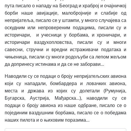
пута писало о нападу на Београд и храброј и очајничкој
борби наше авијације, малобројније и слабије од
непријатеља, писало се у штампи, у много случајева са
оскудним или непровереним подацима, писали су и
историчари,
и учесници у борбама, и хроничари, и
историчари ваздухопловства, писали су и многи
савесни, стручни и вредни истраживачи података и
чињеница, писали су многи родољуби са лепом жељом
да допринесу истинама и да се не заборави...
Наводили су се подаци о броју непријатељских авиона
који су нападали, бомбардера и ловачких авиона,
места и држава из којих су долетали (Румунија,
Бугарска, Аустрија, Мађарска...), наводили су се
подаци о броју авиона из наше одбране, писало се о
појединим ваздушним борбама, писало се о победама
наших пилота и о њиховим поразима...