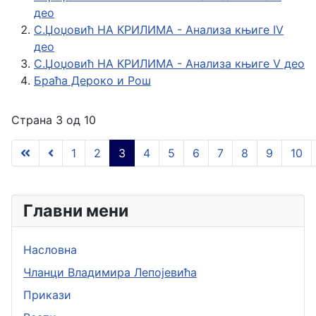
део
С.Џоџовић НА КРИЛИМА - Анализа књиге IV
део
С.Џоџовић НА КРИЛИМА - Анализа књиге V део
Браћа Дероко и Рош
Страна 3 од 10
1
2
3
4
5
6
7
8
9
10
Главни мени
Насловна
Чланци Владимира Лепојевића
Прикази