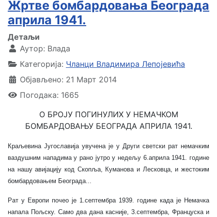
Жртве бомбардовања Београда
априла 1941.
Детаљи
Аутор:
Влада
Категорија:
Чланци Владимира Лепојевића
Објављено: 21 Март 2014
Погодака: 1665
О БРОЈУ ПОГИНУЛИХ У НЕМАЧКОМ
БОМБАРДОВАЊУ БЕОГРАДА АПРИЛА 1941.
Краљевина Југославија увучена је у Други светски рат немачким
ваздушним нападима у рано јутро у недељу 6.априла 1941. године
на нашу авијацију код Скопља, Куманова и Лесковца, и жестоким
бомбардовањем Београда...
Рат у Европи почео је 1.септембра 1939. године када је Немачка
напала Пољску. Само два дана касније, 3.септембра, Француска и