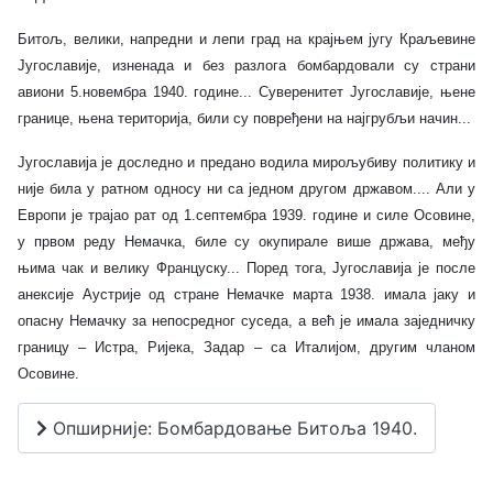
Битољ, велики, напредни и лепи град на крајњем југу Краљевине
Југославије, изненада и без разлога бомбардовали су страни
авиони 5.новембра 1940. године... Суверенитет Југославије, њене
границе, њена територија, били су повређени на најгрубљи начин...
Југославија је доследно и предано водила мирољубиву политику и
није била у ратном односу ни са једном другом државом.... Али у
Европи је трајао рат од 1.септембра 1939. године и силе Осовине,
у првом реду Немачка, биле су окупирале више држава, међу
њима чак и велику Француску... Поред тога, Југославија је после
анексије Аустрије од стране Немачке марта 1938. имала јаку и
опасну Немачку за непосредног суседа, а већ је имала заједничку
границу – Истра, Ријека, Задар – са Италијом, другим чланом
Осовине.
Опширније: Бомбардовање Битоља 1940.