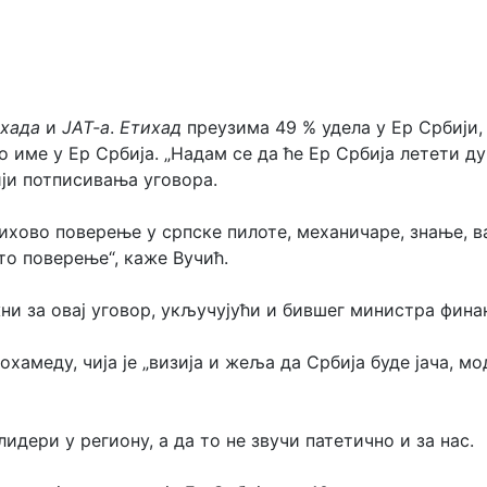
хада
и
ЈАТ-а
.
Етихад
преузима 49 % удела у Ер Србији,
 име у Ер Србија. „Надам се да ће Ер Србија летети дуг
ји потписивања уговора.
хово поверење у српске пилоте, механичаре, знање, ва
о поверење“, каже Вучић.
ужни за овај уговор, укључујући и бившег министра фин
хамеду, чија је „визија и жеља да Србија буде јача, мо
идери у региону, а да то не звучи патетично и за нас.