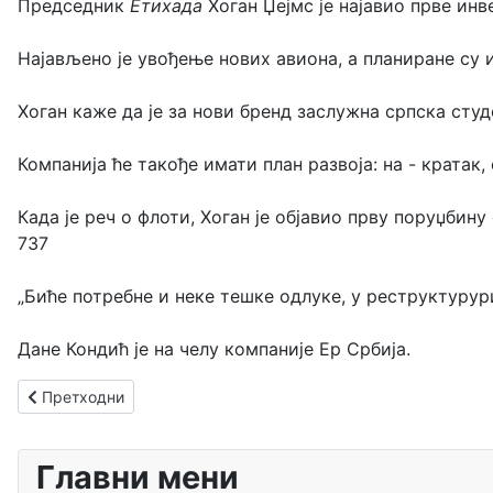
Председник
Етихада
Хоган Џејмс је најавио прве инв
Најављено је увођење нових авиона, а планиране су и
Хоган каже да је за нови бренд заслужна српска ст
Компанија ће такође имати план развоја: на - кратак,
Када је реч о флоти, Хоган је објавио прву поруџбин
737
„Биће потребне и неке тешке одлуке, у реструктурур
Дане Кондић је на челу компаније Ер Србија.
Претходни чланак: Промоција књиге "Цивилно ваздухопловс
Претходни
Главни мени