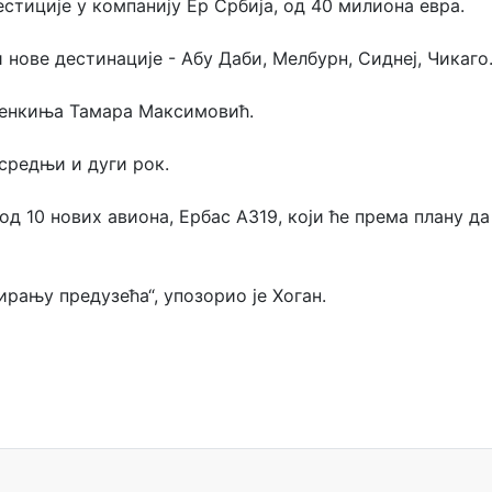
естиције у компанију Ер Србија, од 40 милиона евра.
 нове дестинације - Абу Даби, Мелбурн, Сиднеј, Чикаго
уденкиња Тамара Максимовић.
 средњи и дуги рок.
у од 10 нових авиона, Ербас А319, који ће према плану 
ирању предузећа“, упозорио је Хоган.
тво Краљевине Југославије"