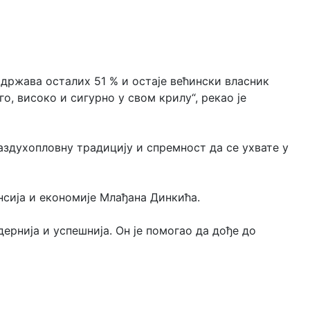
 држава осталих 51 % и остаје већински власник
о, високо и сигурно у свом крилу“, рекао је
здухопловну традицију и спремност да се ухвате у
ансија и економије Млађана Динкића.
дернија и успешнија. Он је помогао да дође до