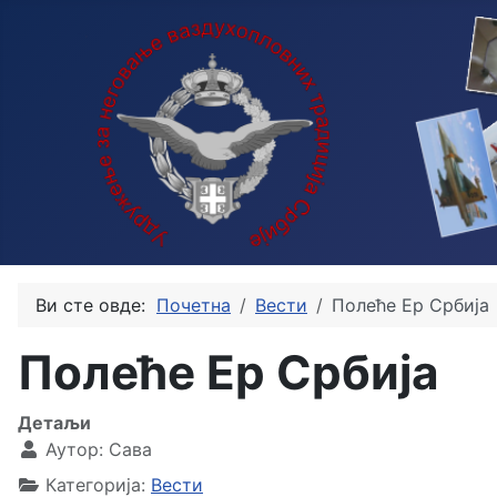
Ви сте овде:
Почетна
Вести
Полеће Ер Србија
Полеће Ер Србија
Детаљи
Аутор:
Сава
Категорија:
Вести