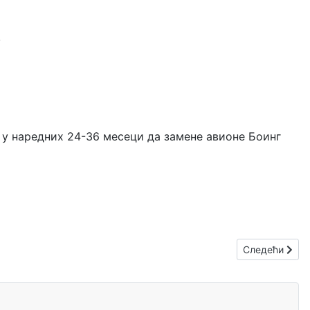
.
да у наредних 24-36 месеци да замене авионе Боинг
Следећи члан
Следећи