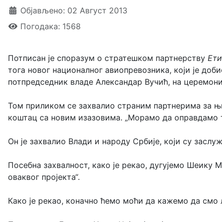
Објављено: 02 Август 2013
Погодака: 1568
Потписан је споразум о стратешком партнерству
Ети
тога новог националног авиопревозника, који је добио
потпредседник владе Александар Вучић, на церемони
Том приликом се захвалио страним партнерима за њи
коштац са новим изазовима. „Морамо да оправдамо т
Он је захвалио Влади и народу Србије, који су засл
Посебна захвалност, како је рекао, дугујемо Шеику Мо
оваквог пројекта“.
Како је рекао, коначно ћемо моћи да кажемо да смо л