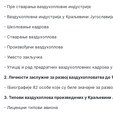
- Пре стварања ваздухопловне индустрије
- Ваздухопловна индустрија у Краљевини Југославиј
- Школовање кадрова
- Стварање ваздухоплова
- Произвођачи ваздухоплова
- Уместо закључка
- Утицај и рад предратних ваздухопловних кадрова 
2. Личности заслужне за развој ваздухопловатва до 
- (Биографије 82 особе које су биле значајне за разв
3. Типови ваздухоплова произведених у Краљевини 
- Лиценцни типови авиона