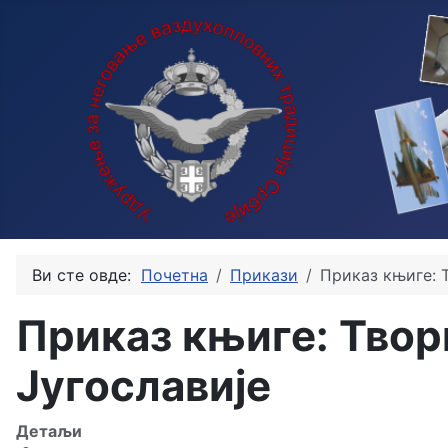
Ви сте овде:
Почетна
Прикази
Приказ књиге: 
Приказ књиге: Тво
Југославије
Детаљи