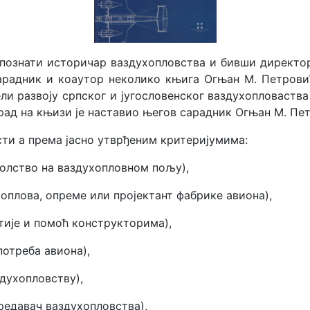
 познати историчар ваздухопловства и бивши директор
радник и коаутор неколико књига Огњан М. Петровић.
и развоју српског и југословенског ваздухопловаства
рад на књизи је наставио његов сарадник Огњан М. Пе
сти а према јасно утврђеним критеријумима:
колство на ваздухопловном пољу),
хоплова, опреме или пројектант фабрике авиона),
тије и помоћ конструкторима),
потреба авиона),
духопловству),
редавач ваздухопловства),