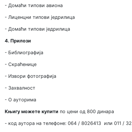
- Домаћи типови авиона
- Лиценцни типови једрилица
- Домаћи типови једрилица
4. Прилози
- Библиографија
- Скраћенице
- Извори фотографија
- Захвалност
- О ауторима
Књигу можете купити
по цени од 800 динара
- код аутора на телефоне: 064 / 8026413
или 011 / 32