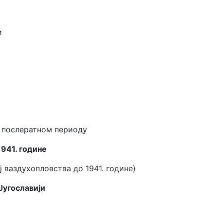
и
у послератном периоду
1941. године
ој ваздухопловства до 1941. године)
Југославији