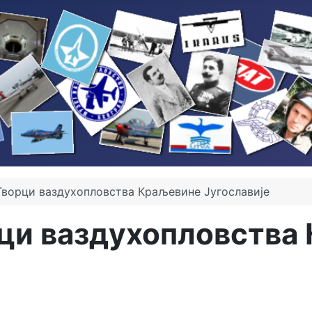
Творци ваздухопловства Краљевине Југославије
рци ваздухопловства