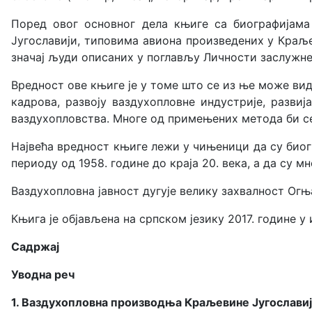
Поред овог основног дела књиге са биографијама
Југославији, типовима авиона произведених у Краље
значај људи описаних у поглављу Личности заслужне 
Вредност ове књиге је у томе што се из ње може ви
кадрова, развоју ваздухопловне индустрије, разви
ваздухопловства. Многе од примењених метода би се
Највећа вредност књиге лежи у чињеници да су био
периоду од 1958. године до краја 20. века, а да су м
Ваздухопловна јавност дугује велику захвалност Огња
Књига је објављена на српском језику 2017. године у
Садржај
Уводна реч
1. Ваздухопловна производња Краљевине Југославиј