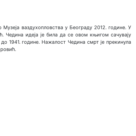
 Музеја ваздухопловства у Београду 2012. године. У
 Чедина идеја је била да се овом књигом сачувају
 до 1941. године. Нажалост Чедина смрт је прекинулa
тровић.