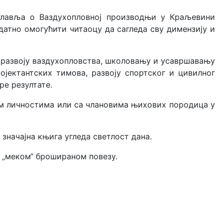
оглавља о Ваздухопловној производњи у Краљевини
датно омогућити читаоцу да сагледа сву димензију и
о развоју ваздухопловства, школовању и усавршавању
ојектантских тимова, развоју спортског и цивилног
ре резултате.
им личностима или са члановима њихових породица у
 значајна књига угледа светлост дана.
 у „меком“ брошираном повезу.