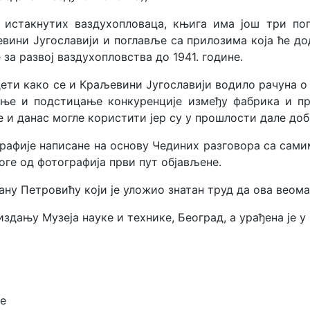
 истакнутих ваздухопловаца, књига има још три п
вини Југославији и поглавље са прилозима која ће до
за развој ваздухопловства до 1941. године.
дети како се и Краљевини Југославији водило рачуна 
јање и подстицање конкуренције између фабрика и пр
 и данас могле користити јер су у прошлости дале доб
графије написане на основу Чединих разговора са сам
ноге од фотографија први пут објављене.
ну Петровићу који је уложио знатан труд да ова веома
 издању Музеја науке и технике, Београд, а урађена је
е