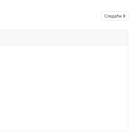
Следећи члан
Следећи