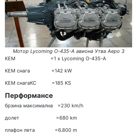
Мотор Lycoming O-435-A авиона Утва Аеро 3
КЕМ =1 х Lycoming O-435-A
КЕМ снага =142 kW
КЕМ снагаКС =185 KS
Перформансе
брзина максимална =230 km/h
долет =680 km
плафон лета =6.800 m