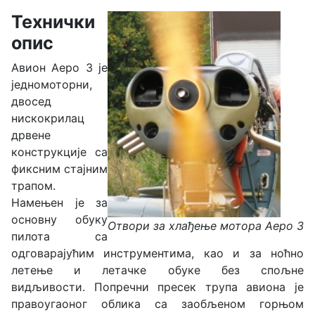
Технички
опис
Авион Аеро 3 је
једномоторни,
двосед
нискокрилац
дрвене
конструкције са
фиксним стајним
трапом.
Намењен је за
основну обуку
Отвори за хлађење мотора Аеро 3
пилота са
одговарајућим инструментима, као и за ноћно
летење и летачке обуке без спољне
видљивости. Попречни пресек трупа авиона је
правоугаоног облика са заобљеном горњом