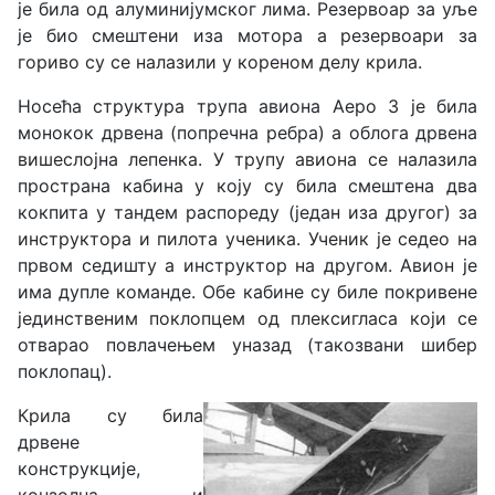
је била од алуминијумског лима. Резервоар за уље
је био смештени иза мотора а резервоари за
гориво су се налазили у кореном делу крила.
Носећа структура трупа авиона Аеро 3 је била
монокок дрвена (попречна ребра) а облога дрвена
вишеслојна лепенка. У трупу авиона се налазила
пространа кабина у коју су била смештена два
кокпита у тандем распореду (један иза другог) за
инструктора и пилота ученика. Ученик је седео на
првом седишту а инструктор на другом. Авион је
има дупле команде. Обе кабине су биле покривене
јединственим поклопцем од плексигласа који се
отварао повлачењем уназад (такозвани шибер
поклопац).
Крила су била
дрвене
конструкције,