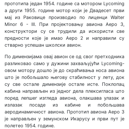
прототипа један 1954. године са мотором Lycoming
а други 1955. године мотор који је Двадесет први
мај из Раковице производио по лиценци Walter
Minor 6 - III. При пројектовању авиона Аеро 3,
конструктори су се трудили да искористи све
предности које је имао Аеро 2 и направили су
стварно успешан школски авион.
По димензијама овај авион се од свог претходника
разликовао само у дужини захваљујући Lycoming-
овом мотору дошло је до скраћивања носа авиона
што је побољшало његову стабилност у лету, док
су све остале димензије остале исте. Поклопац
кабина направљен из једног дела плексигласа што
поред лепшег изгледа авиона, олакшава улазак и
излазак посаде из кабине и побољшава
аеродинамичност авиона. Прототип авиона Аеро 3
је направљен у земунском Икарусу и први пут је
полетео 1954. године.