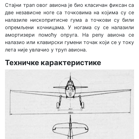
Стајни трап овог авиона је био класичан фиксан са
две независне ноге са точковима на којима су се
налазиле нископритисне гума а точкови су били
опремљени кочницама. У ногама су се налазили
амортизери помоћу опруга. На репу авиона се
налазио или клавирски гумени точак који се у току
лета није увлачио у труп авиона.
Техничке карактеристике