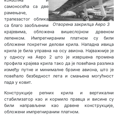
конзолна и
самоносећа са две
рамењаче,
трапезастог облика
Отворена закрилца Аеро 3
са благо заобљеним
крајевима, обложена вишеслојном дрвеном
лепенком. Импрегнираним платном су били
обложени покретни делови крила. Нападна ивица
крила је била управна на осу авиона. Најважније је
у односу на Аеро 2 што је извршена промена
профила крајева крила тако да је повећана разлика
између путне и минималне брзине авиона, што је
повећало безбедност лета и смањена могућност
пада у ковит.
Конструкције репних крила и вертикални
стабилизатор као и кормило правца и висине су
били направљени као дрвене конструкције,
обложени импрегнираним платном.