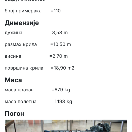
број примерака =110
Димензије
дужина =8,58 m
размах крила =10,50 m
висина =2,70 m
површина крила =18,90 m2
Маса
маса празан =679 kg
маса полетна =1.198 kg
Погон