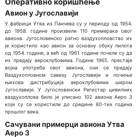
Оперативно коришћење
Авион у Југославији
У фабрици Утва из Панчева су у периоду од 1954.
до 1958. године произвели 110 примерака овог
авиона. Југословенско ратно ваздухопловство их
је користило као авион за основну обуку пилота
од 1954. године, а већ од 1961. године почели су да
их предају аероклубовима. Године 1965. престаје
војна употреба овог авиона, они се предају
Ваздухопловном савезу Југославије и почиње
њихова дистрибуција аероклубовима широм
Југославије. У Југословенски Регистар цивилних
ваздухоплова било је уписано 102 авиона Аеро 3
који су се користили до средине 80-тих година
прошлог века.
Сачувани примерци авиона Утва
Аеро 3