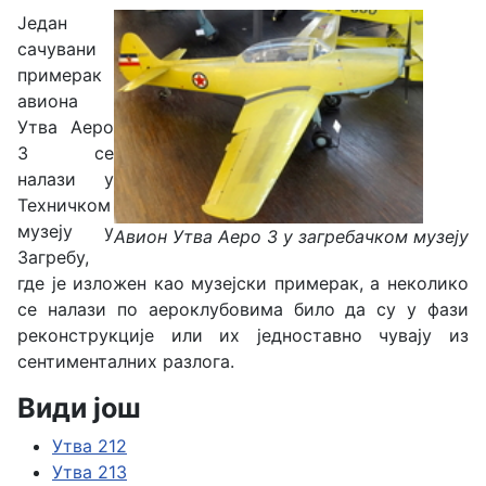
Један
сачувани
примерак
авиона
Утва Аеро
3 се
налази у
Техничком
музеју у
Авион Утва Аеро 3 у загребачком музеју
Загребу,
где је изложен као музејски примерак, а неколико
се налази по аероклубовима било да су у фази
реконструкције или их једноставно чувају из
сентименталних разлога.
Види још
Утва 212
Утва 213