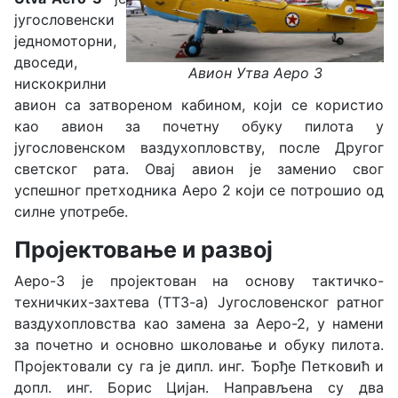
југословенски
једномоторни,
двоседи,
Авион Утва Аеро 3
нискокрилни
авион са затвореном кабином, који се користио
као авион за почетну обуку пилота у
југословенском ваздухопловству, после Другог
светског рата. Овај авион је заменио свог
успешног претходника Аеро 2 који се потрошио од
силне употребе.
Пројектовање и развој
Аеро-3 је пројектован на основу тактичко-
техничких-захтева (ТТЗ-а) Југословенског ратног
ваздухопловства као замена за Аеро-2, у намени
за почетно и основно школовање и обуку пилота.
Пројектовали су га је дипл. инг. Ђорђе Петковић и
допл. инг. Борис Цијан. Направљена су два