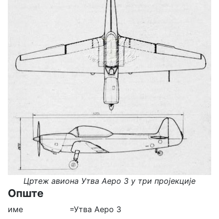
Цртеж авиона Утва Аеро 3 у три пројекције
Опште
име =Утва Аеро 3