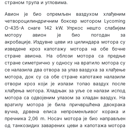
страном трупа и угловима.
Авион је био опремљен ваздухом хлађеним
четвороцилиндричним боксер мотором Lycoming
O-435-A снаге 142 kW. Упркос нешто слабијем
мотору авион је био погодан за
акробације. Издувне цеви из цилиндара мотора су
изведене кроз капотажу мотора на обе бочне
стране авиона. На облози мотора са предње
стране симетрично у односу на вратило мотора су
се налазила два отвора за улаз ваздуха за хлађење
мотора, док су са обе стране капотаже налазили
отвори кроз који је излази топао ваздух после
хлађења мотора. Хладњак за уље се налази испод
мотора са одвојеним улазом за хладан ваздух. На
вратилу мотора је била причвршћена двокрака
вучна, дрвена елиса непроменљивог корака и
пречника 2,06 m. Носач мотора је био направљен
од танкозидих заварених цеви а капотажа мотора