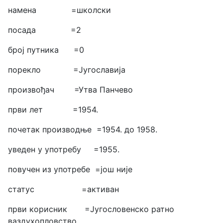
намена =школски
посада =2
број путника =0
порекло =Југославија
произвођач =Утва Панчево
први лет =1954.
почетак производње =1954. до 1958.
уведен у употребу =1955.
повучен из употребе =још није
статус =активан
први корисник =Југословенско ратно
ваздухопловство