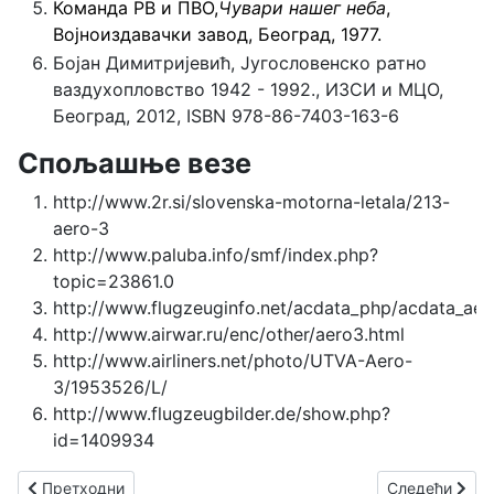
Команда РВ и ПВО,
Чувари нашег неба
,
Војноиздавачки завод, Београд, 1977.
Бојан Димитријевић, Југословенско ратно
ваздухопловство 1942 - 1992., ИЗСИ и МЦО,
Београд, 2012, ISBN 978-86-7403-163-6
Спољашње везе
http://www.2r.si/slovenska-motorna-letala/213-
aero-3
http://www.paluba.info/smf/index.php?
topic=23861.0
http://www.flugzeuginfo.net/acdata_php/acdata_ae
http://www.airwar.ru/enc/other/aero3.html
http://www.airliners.net/photo/UTVA-Aero-
3/1953526/L/
http://www.flugzeugbilder.de/show.php?
id=1409934
Претходни чланак: Утва 251 Тројка
Следећи члан
Претходни
Следећи