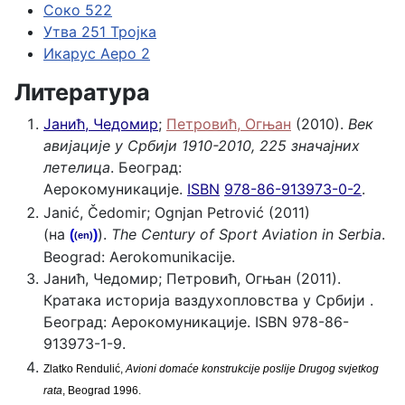
Соко 522
Утва 251 Тројка
Икарус Аеро 2
Литература
Јанић, Чедомир
;
Петровић, Огњан
(2010).
Век
авијације у Србији 1910-2010, 225 значајних
летелица
. Београд:
Аерокомуникације.
ISBN
978-86-913973-0-2
.
Janić, Čedomir; Ognjan Petrović (2011)
(на
).
The Century of Sport Aviation in Serbia
.
(
)
(en)
Beograd: Aerokomunikacije.
Јанић, Чедомир; Петровић, Огњан (2011).
Кратака историја ваздухопловства у Србији .
Београд: Аерокомуникације. ISBN 978-86-
913973-1-9.
Zlatko Rendulić,
Avioni domaće konstrukcije poslije Drugog svjetkog
rata
, Beograd 1996.