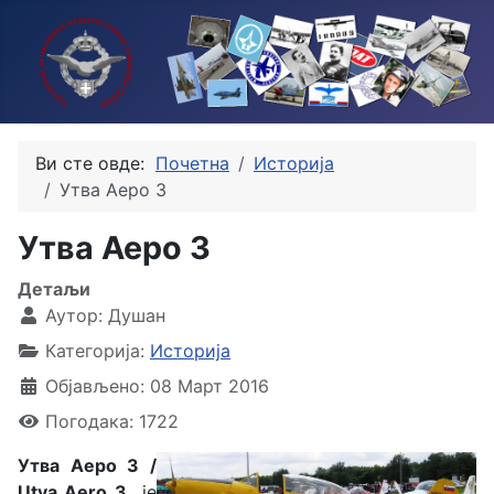
Ви сте овде:
Почетна
Историја
Утва Аеро 3
Утва Аеро 3
Детаљи
Аутор:
Душан
Категорија:
Историја
Објављено: 08 Март 2016
Погодака: 1722
Утва Аеро 3 /
Utva Aero 3
је