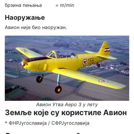
брзина пењања = m/min
Наоружање
Авион није био наоружан.
Авион Утва Аеро 3 у лету
Земље које су користиле Авион
* ФНРЈугославија / СФРЈугославија