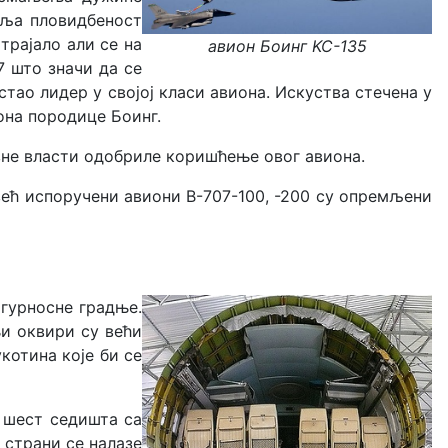
оља пловидбеност
трајало али се на
авион Боинг KC-135
7 што значи да се
стао лидер у својој класи авиона. Искуства стечена у
она породице Боинг.
ловне власти одобриле коришћење овог авиона.
 већ испоручени авиони B-707-100, -200 су опремљени
гурносне градње.
њи оквири су већи
котина које би се
а шест седишта са
 страни се налазе