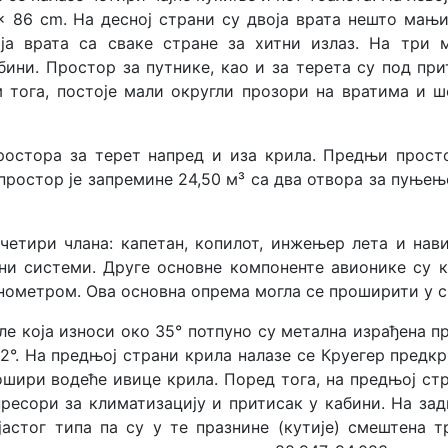
 × 86 cm. На десној страни су двojа врата нешто мањи
оја врата са сваке стране за хитни излаз. На три 
ини. Простор за путнике, као и за терета су под пр
 тога, постоје мали округли прозори на вратима и ш
ростора за терет напред и иза крила. Предњи просто
простор је запремине 24,50 м³ са два отвора за пуњењ
четири члана: капетан, копилот, инжењер лета и нав
они системи. Друге основне компоненте авионике су 
ометром. Ова основна опрема могла се проширити у с
ле која износи око 35° потпуно су метална израђена 
2°. На предњој страни крила налазе се Круегер предкр
рошири водеће ивице крила. Поред тога, на предњој ст
мпресори за климатизацију и притисак у кабини. На за
астог типа па су у те празнине (кутије) смештена т