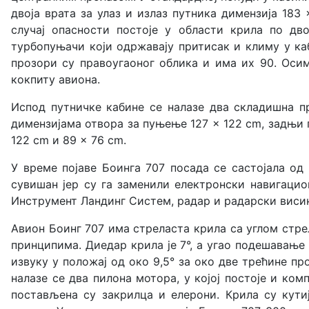
двоја врата за улаз и излаз путника димензија 183
случај опасности постоје у области крила по дв
турбопуњачи који одржавају притисак и климу у каб
прозори су правоугаоног облика и има их 90. Осим
кокпиту авиона.
Испод путничке кабине се налазе два складишна п
димензијама отвора за пуњење 127 × 122 cm, задњи 
122 cm и 89 × 76 cm.
У време појаве Боинга 707 посада се састојала од 
сувишан јер су га заменили електронски навигаци
Инструмент Ландинг Систем, радар и радарски висин
Авион Боинг 707 има стреласта крила са углом стре
принципима. Диедар крила је 7°, а угао подешавање 
извуку у положај од око 9,5° за око две трећине п
налазе се два пилона мотора, у којој постоје и ко
постављена су закрилца и елерони. Крила су кутиј