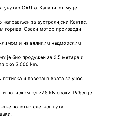
алним линијама унутар САД-а. Капацитет му је
о направљен за аустралијски Кантас.
м потрошњом горива. Сваки мотор производи
зетно топлом климом и на великим надморским
нтал. Труп му је био продужен за 2,5 метара и
за око 3.000 km.
и са 84,4 kN потиска и повећана врата за унос
турбофан и потиском од 77,8 kN сваки. Рађен је
ћење полетно слетног пута.
ваки.