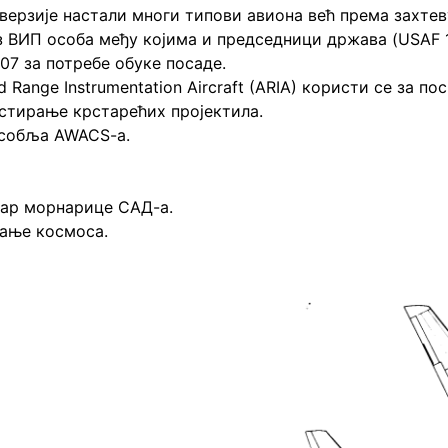
нверзије настали многи типови авиона већ према захтев
з ВИП особа међу којима и председници држава (USAF 1
07 за потребе обуке посаде.
 Range Instrumentation Aircraft (ARIA) користи се за п
естирање крстарећих пројектила.
 особља AWACS-a.
тар морнарице САД-а.
ђање космоса.