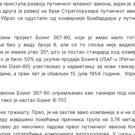
а приступа развоју путничког млазног авиона, један је
друга је развој на бази Стратокрузера путничког ави
 Убрзо се одустало од конверзије бомбардера у путн
ени пројект Боинг 367-80, који је имао мало тог
е био у виду броја 8, али се то споља није видело
е имала угао 35°, што је постао стандард код комер
о је било 50% од укупне продаје Боинга USAF-u (Ратн
или Dash-80) учествовао у надметању за нови танкер
дине, а први лет је обављен 15. јула 1954. године. Упр
.
авиона Боинг 367-80 опремљених као танкери под озн
тако је настао Боинг B-707.
а тржишту. Прво, је на захтев авио компанија а и на о
еду извршено повећање пречника трупа на 3,76 метар
довео до неколико падова првог путничког авиона Ком
турна оптерећења компоненти ваздухоплова. У циљ