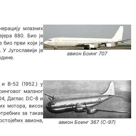
нерацију млазних
јера 880. Био је
 био први који је
 У Југославији је
авион Боинг 707
одине.
и B-52 (1952.) у
оинговог малзног
04, Даглас DC-8 и
них мотора, висок
требних за такав
остојећих авиона,
авион Боинг 367 (C-97)