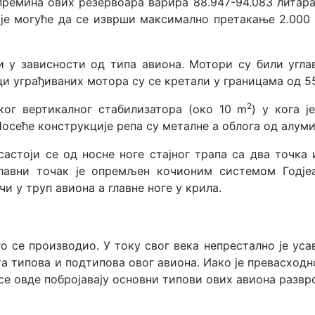
апремина ових резервоара варира 88.947-94.083 литар
 је могуће да се изврши максимално претакање 2.000
и у зависности од типа авиона. Мотори су били угл
и уграђиваних мотора су се кретали у границама од 55
2
ког вертикалног стабилизатора (око 10 m
) у кога 
осеће конструкције репа су металне а облога од алум
састоји се од носне ноге стајног трапа са два точка 
 Главни точак је опремљен кочионим системом Годј
и у труп авиона а главне ноге у крила.
го се производио. У току свог века непрестално је ус
а типова и подтипова овог авиона. Иако је превасходн
се овде побројавају основни типови ових авиона разврс