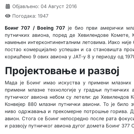
Објављено: 04 Август 2016
Погодака: 1947
Боинг 707 / Boeing 707
је био први амерички мла
путничких авиона, поред де Хевилендове Комете, К
намењен интерконтиненталним летовима. Иако није би
постаo комерцијално успешан и са становишта произ
коришћено 9 ових авиона у ЈАТ-у 8 у периоду од 1970.
Пројектовање и развој
Мада је Боинг имао искуства у примени млазних м
примени млазне технологије у градњи путничких а
путничког авиона небом су летели:
де Хевилендов К
Конвејер 880
млазни путнички авиони. То је било з
ниво одржавања и прекомерне потрошње горива. Др
авион. Стога се Боинг непосредно после рата фокус
и развоју путничког авиона дугог домета Боинг 377 