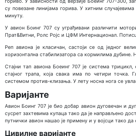
гориво. У зависности од верзије Боеинг 707-300, з
су повезане линијама горива. У хитним случајевима
минуту.
У авион Боинг 707 су уграђивани различити мотор
Прат&Витни, Ролс Ројс и ЦФМ Интернационал. Потисц
Реп авиона је класичан, састоји
се
од једног вели
хоризонтална стабилизатора са кормилима дубине. Н
Стајни тап авиона Боеинг 707 је система трицикл, 
стајног трапа, која свака има по четири точка.
системом против-клизања. У лету носна нога се увлач
Варијанте
Авион Боинг 707 је био добар авион дуговечан и ду
сусрет захтевима купаца тако да је направљено дост
путнички авион нашао је примену и у војсци тако да 
Цивилне варијанте