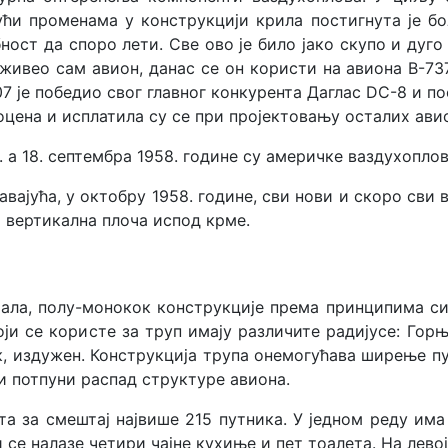
ући променама у конструкцији крила постигнута је б
ост да споро лети. Све ово је било јако скупо и дуго 
дживео сам авион, данас се он користи на авиона B-73
 је победиo свог главног конкурента Даглас DC-8 и по
оцена и исплатила су се при пројектовању осталих ави
е. а 18. септембра 1958. године су америчке ваздухоп
вајућа, у октобру 1958. године, сви нови и скоро сви
вертикална плоча испод крме.
тала, полу-монокок конструкције према принципима си
оји се користе за труп имају различите радијусе: Гор
ек, издужен. Конструкција трупа онемогућава ширење пу
и потпуни распад структуре авиона.
та за смештај највише 215 путника. У једном реду им
се налазе четири чајне кухиње и пет тоалета. На левој