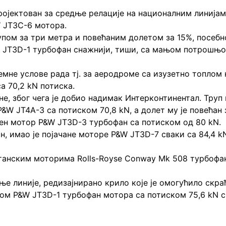
07. Пројектован за средње релације на национ
W JT3C-6 мотора.
упом за три метра и повећаним долетом за 15%, посебн
P&W JT3D-1 турбофан снажнији, тиши, са мањо
екстремне услове рада тј. за аеродроме са изу
а 70,2 kN потиска.
аљине, због чега је добио надимак Интерконтине
W JT4A-3 са потиском 70,8 kN, а долет му је повећан 
ен мотор P&W JT3D-3 турбофан са потиском од 80 kN.
вион, имао је појачане моторе P&W JT3D-7 свак
а британским моторима Rolls-Royse Conway Mk 508 
ње линије, редизајнирано крило које је омогућило скра
м P&W JT3D-1 турбофан мотора са потиском 75,6 kN с