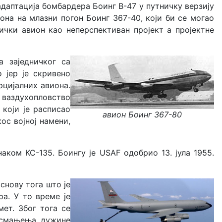
 адаптација бомбардера Боинг B-47 у путничку верзију
она на млазни погон Боинг 367-40, који би се могао
ички авион као неперспективан пројект а пројектне
а заједничког са
 јер је скривено
цијалних авиона.
о ваздухопловство
 који је расписао
авион Боинг 367-80
кос војној намени,
аком KC-135. Боингу је USAF одобрио 13. јула 1955.
снову тога што је
а. У то време је
ет. Због тога се
у смањења дужине