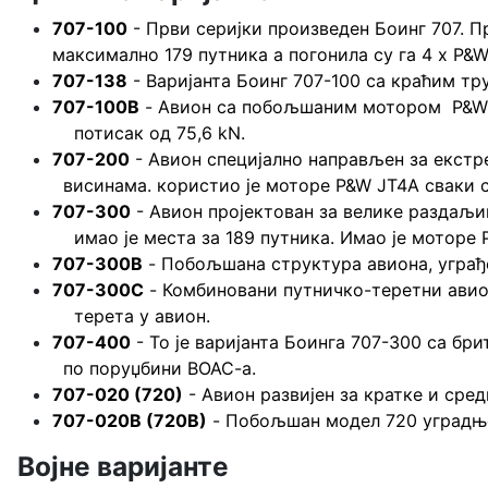
707-100
- Први серијки произведен Боинг 7
максимално 179 путника а погонила су га 4 х P&
707-138
- Варијанта Боинг 707-100 са краћим тр
707-100B
- Авион са побољшаним мотором 
потисак од 75,6 kN.
707-200
- Авион специјално направљен за 
висинама. користио је моторе P&W JT4A сваки с
707-300
- Авион пројектован за велике разд
имао је места за 189 путника. Имао је моторе P&
707-300B
- Побољшана структура авиона, уграђ
707-300C
- Комбиновани путничко-теретни а
терета у авион.
707-400
- То је варијанта Боинга 707-300 с
по поруџбини BOAC-a.
707-020 (720)
- Авион развијен за кратке и сред
707-020B (720B)
- Побољшан модел 720 уградњо
Војне варијанте