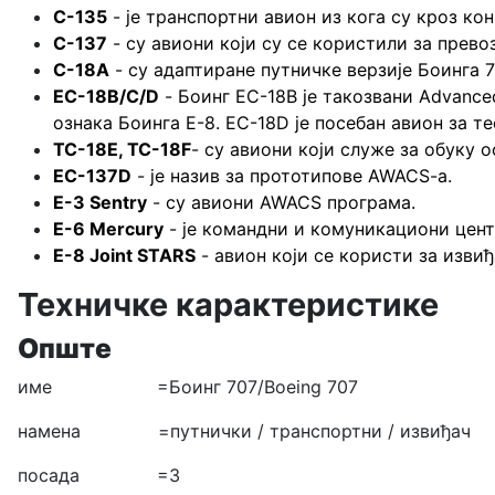
C-135
- је транспортни авион из кога су кроз ко
C-137
- су авиони који су се користили за прево
С-18A
- су адаптиране путничке верзије Боинга 7
ЕC-18B/C/D
- Боинг ЕC-18B је такозвани Advanced
ознака Боингa Е-8. ЕC-18D је посебан авион за т
TC-18E, TC-18F
- су авиони који служе за обуку
EC-137D
- је назив за прототипове AWACS-a.
E-3 Sentry
- су авиони AWACS програма.
Е-6 Mercury
- је командни и комуникациони цен
Е-8 Joint STARS
- авион који се користи за изви
Техничке карактеристике
Опште
име =Боинг 707/Boeing 707
намена =путнички / транспортни / извиђач
посада =3