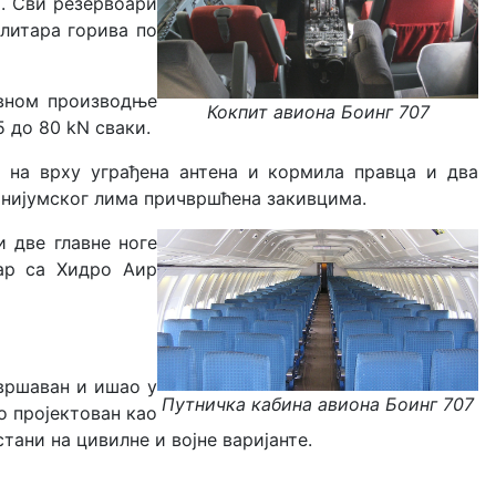
а. Сви резервоари
 литара горива по
авном производње
Кокпит авиона Боинг 707
 до 80 kN сваки.
је на врху уграђена антена и кормила правца и два
инијумског лима причвршћена закивцима.
и две главне ноге
еар са Хидро Аир
авршаван и ишао у
Путничка кабина авиона Боинг 707
о пројектован као
тани на цивилне и војне варијанте.