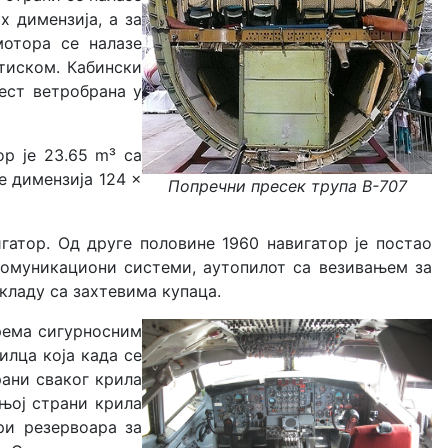
х димензија, а за
мотора се налазе
итиском. Кабински
ест ветробрана у
р је 23.65 m³ са
е димензија 124 ×
Попречни пресек трупа B-707
игатор. Од друге половине 1960 навигатор је постао
комуникациони системи, аутопилот са везивањем за
кладу са захтевима купаца.
према сигурносним
илца која када се
рани сваког крила
дњој страни крила
ри резервоара за