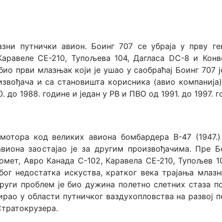
зни путнички авион. Боинг 707 се убраја у прву ге
аравеле СЕ-210, Тупољева 104, Дагласа DC-8 и Конве
о први млазњак који је ушао у саобраћај Боинг 707 је
вођача и са становишта корисника (авио компанија).
 до 1988. године и један у РВ и ПВО од 1991. до 1997. г
отора код великих авиона бомбардера B-47 (1947.) 
виона заостајао је за другим произвођачима. Пре Б
омет, Авро Канада C-102, Каравелa СЕ-210, Тупољев 1
бог недостатка искуства, кратког века трајања млаз
уги проблем је био дужина полетно слетних стаза по
ирао у области путничког ваздухопловства на развој п
Стратокрузера.