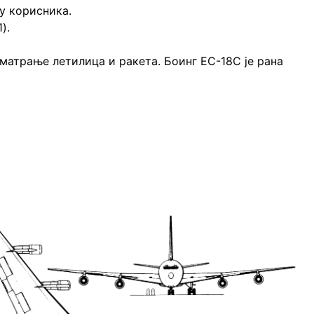
у корисника.
).
осматрање летилица и ракета. Боинг ЕC-18C је ранa