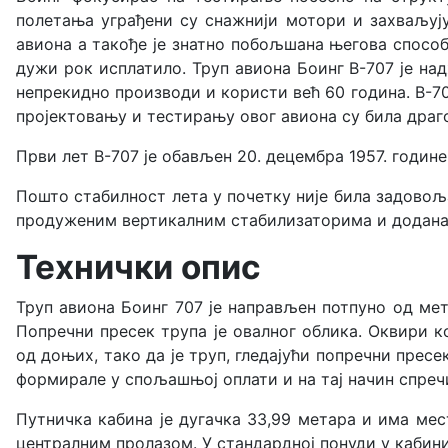
полетања уграђени су снажнији мотори и захваљуј
авиона а такође је знатно побољшана његова способн
дужи рок исплатило. Труп авиона Боинг B-707 је на
непрекидно производи и користи већ 60 година. B-707
пројектовању и тестирању овог авиона су била драг
Први лет B-707 је обављен 20. децембра 1957. годин
Пошто стабилност лета у почетку није била задовоља
продуженим вертикалним стабилизаторима и додана 
Технички опис
Труп авиона Боинг 707 је направљен потпуно од ме
Попречни пресек трупа је овалног облика. Оквири к
од доњих, тако да је труп, гледајући попречни прес
формирале у спољашњој оплати и на тај начин спреч
Путничка кабина је дугачка 33,99 метара и има мес
централним пролазом. У стандардној понуди у кабини 