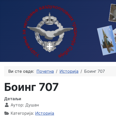
Ви сте овде:
Почетна
Историја
Боинг 707
Боинг 707
Детаљи
Аутор:
Душан
Категорија:
Историја