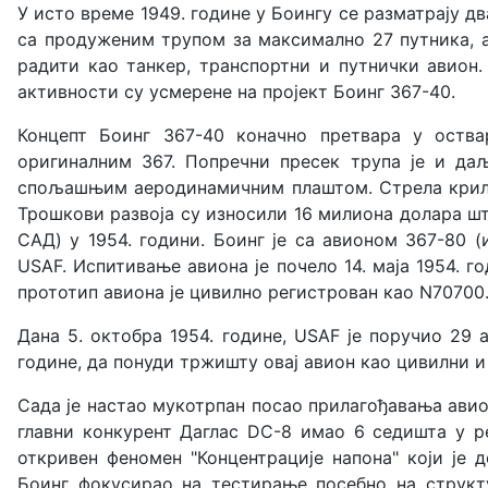
У исто време 1949. године у Боингу се разматрају дв
са продуженим трупом за максимално 27 путника, а 
радити као танкер, транспортни и путнички авион.
активности су усмерене на пројект Боинг 367-40.
Концепт Боинг 367-40 коначно претвара у оствар
оригиналним 367. Попречни пресек трупа је и даљ
спољашњим аеродинамичним плаштом. Стрела крила ј
Трошкови развоја су износили 16 милиона долара шт
САД) у 1954. години. Боинг је са авионом 367-80 (
USAF. Испитивање авиона је почело 14. маја 1954. го
прототип авиона је цивилно регистрован као N70700
Дана 5. октобра 1954. године, USAF је поручио 29 
године, да понуди тржишту овај авион као цивилни и 
Сада је настао мукотрпан посао прилагођавања авион
главни конкурент Даглас DC-8 имао 6 седишта у р
откривен феномен "Концентрације напона" који је 
Боинг фокусирао на тестирање посебно на струк