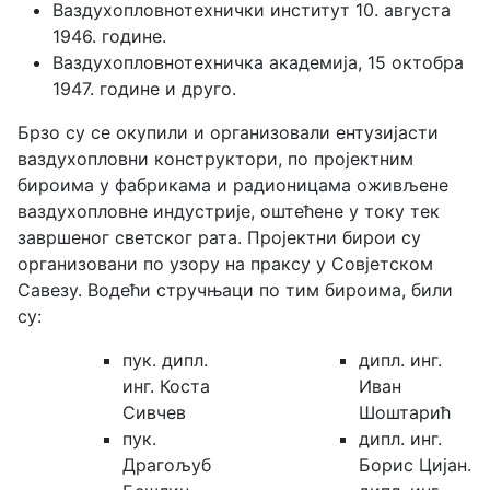
Ваздухопловнотехнички институт 10. августа
1946. године.
Ваздухопловнотехничка академија, 15 октобра
1947. године и друго.
Брзо су се окупили и организовали ентузијасти
ваздухопловни конструктори, по пројектним
бироима у фабрикама и радионицама оживљене
ваздухопловне индустрије, оштећене у току тек
завршеног светског рата. Пројектни бирои су
организовани по узору на праксу у Совјетском
Савезу. Водећи стручњаци по тим бироима, били
су:
пук. дипл.
дипл. инг.
инг. Коста
Иван
Сивчев
Шоштарић
пук.
дипл. инг.
Драгољуб
Борис Цијан.