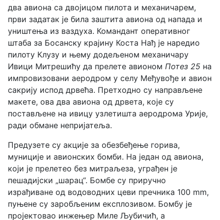
два авиона са двојицом пилота и механичарем,
први задатак је била заштита авиона од напада и
уништења из ваздуха. Командант оперативног
штаба за Босанску крајину Коста Нађ је наредио
пилоту Клузу и њему додељеном механичару
Ивици Митрешићу да прелете авионом
Потез 25
на
импровизовани аеродром у селу Међувође и авион
сакрију испод дрвећа. Претходно су направљене
макете, ова два авиона од дрвета, које су
постављене на ивицу узлетишта аеродрома Урије,
ради обмане непријатеља.
Предузете су акције за обезбеђење горива,
муниције и авионских бомби. На један од авиона,
који је прелетео без митраљеза, уграђен је
пешадијски „шарац“. Бомбе су приручно
израђиване од водоводних цеви пречника 100 mm,
пуњене су заробљеним експлозивом. Бомбу је
пројектовао инжењер Миле Љубичић, а