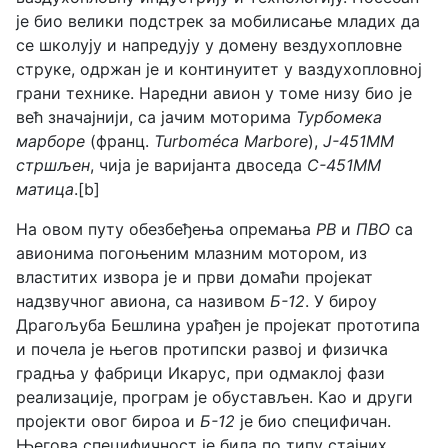
је био велики подстрек за мобилисање младих да
се школују и напредују у домену вездухопловне
струке, одржан је и континуитет у ваздухопловној
грани технике. Наредни авион у томе низу био је
већ значајнији, са јачим моторима
Турбомека
марборе
(франц.
Turboméca Marbore
),
Ј-451ММ
стршљен
, чија је варијанта двоседа
С-451ММ
матица
.[b]
На овом путу обезбеђења опремања
РВ
и
ПВО
са
авионима погоњеним млазним мотором, из
властитих извора је и први домаћи пројекат
надзвучног авиона, са називом
Б-12
. У бироу
Драгољуба Бешлина урађен је пројекат прототипа
и почела је његов протипски развој и физичка
градња у фабрици Икарус, при одмаклој фази
реализације, програм је обустављен. Као и други
пројекти овог бироа и
Б-12
је био специфичан.
Његова специфичност је била по типу стајних