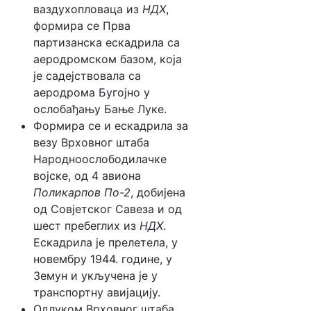
ваздухопловаца из
НДХ
,
формира се Прва
партизанска ескадрила са
аеродромском базом, која
је садејствовала са
аеродрома Бугојно у
ослобађању Бање Луке.
Формира се и ескадрила за
везу Врховног штаба
Народноослободилачке
војске, од 4 авиона
Поликарпов По-2
, добијена
од Совјетског Савеза и од
шест пребеглих из
НДХ
.
Ескадрила је прелетела, у
новембру 1944. године, у
Земун и укључена је у
транспортну авијацију.
Одлуком Врховног штаба