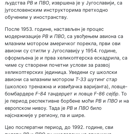
људства
РВ
и
ПВО
, извршена је у Југославији, са
југословенским инструкторима претходно
обученим у иностранству.
После 1953. године, настављен је процес
модернизације
РВ
и
ПВО
, са увођењем авиона са
млазним мотором америчког порекла, први ови
авиони су стигли у Југославију у 1954. године,
оформљена је и прва хеликоптерска ескадрила, са
чиме су створени почетни услови за развој
хеликоптерских јединица. Уведени су школски
авиони са млазним мотором
T-33 шутинг стар
(школско тренажна и извиђачка варијанта), ловце-
бомбардере
F-84 тандерџет
и ловце
F-86 сејбр
. То
је период респективне борбене моћи
РВ
и
ПВО
и на
европском нивоу. Тада је
РВ
и
ПВО
било
најснажније у региону, па и шире.
Цео послератни период, до 1992. године, сви