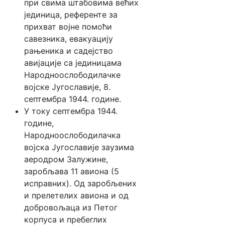
при свима штабовима већих
јединица, референте за
прихват војне помоћи
савезника, евакуацију
рањеника и садејство
авијације са јединицама
Народноослободилачке
војске Југославије, 8.
септембра 1944. године.
У току септембра 1944.
године,
Народноослободилачка
војска Југославије заузима
аеродром Залужине,
заробљава 11 авиона (5
исправних). Од заробљених
и прелетелих авиона и од
добровољаца из Петог
корпуса и пребеглих