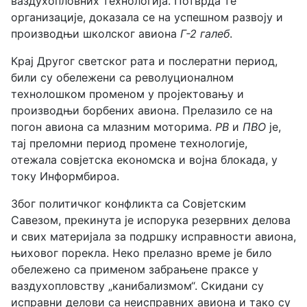
ваздухопловних технологија. Потврда те
организације, доказала се на успешном развоју и
производњи школског авиона
Г-2 галеб
.
Крај Другог светског рата и послератни период,
били су обележени са револуционалном
технолошком променом у пројектовању и
производњи борбених авиона. Прелазило се на
погон авиона са млазним моторима.
РВ
и
ПВО
је,
тај преломни период промене технологије,
отежала совјетска економска и војна блокада, у
току Информбироа.
Због политичког конфликта са Совјетским
Савезом, прекинута је испорука резервних делова
и свих материјала за подршку исправности авиона,
њиховог порекла. Неко прелазно време је било
обележено са применом забрањене праксе у
ваздухопловству „канибализмом“. Скидани су
исправни делови са неисправних авиона и тако су