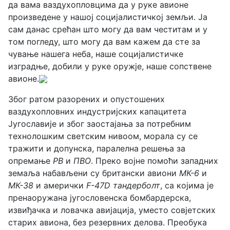
да вама ваздухопловцима да у руке авионе
произведене у нашој социјалистичкој земљи. Ја
сам данас срећан што могу да вам честитам и у
том погледу, што могу да вам кажем да сте за
чување нашега неба, наше социјалистичке
изградње, добили у руке оружје, наше сопствене
авионе.
Због ратом разорених и опустошених
ваздухопловних индустријских капацитета
Југославије и због заостајања за потребним
технолошким светским нивоом, морала су се
тражити и допунска, паралелна решења за
опремање
РВ
и
ПВО
. Преко војне помоћи западних
земаља набављени су британски авиони
МК-6
и
МК-38
и амерички
F-47D тандерболт
, са којима је
пренаоружана југословенска бомбардерска,
извиђачка и ловачка авијација, уместо совјетских
старих авиона, без резервних делова. Преобука