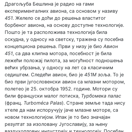
Драгољуба Бешлина је радио на гами
експерименталних авиона, са основом у називу
451
. Желело се доћи до решења властитог
борбеног авиона, на основу доступне технологије.
Пошто је та расположива технологија била
оскудна, у односу на светску, тражена су посебна
концепциона решења. Први у низу је био
Авион
451
, са два клипна мотора, посебност је била
лежећи положај пилота, за могућност подношења
већих убрзања, у односу на лет са класичним
седиштем. Следећи авион, био је
451М зоља
. То је
био први југословенски авион са млазни мотором,
полетео је 25. октобра 1952. године. Мотори су
били француски малог потиска,
Турбомека палас
(франц.
Turboméca Palas
). Стране земље тада нису
хтеле да нам испоручују јаче млазне моторе, са
новом технологијом. Ипак је то био значајан
резултат за изоловану Југославију, за њену
ваздухопловну индустрију и технологију. Посебан