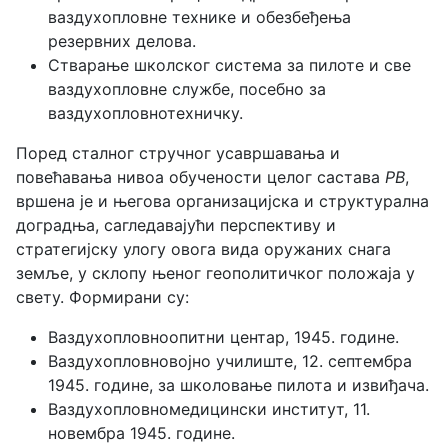
ваздухопловне технике и обезбеђења
резервних делова.
Стварање школског система за пилоте и све
ваздухопловне службе, посебно за
ваздухопловнотехничку.
Поред сталног стручног усавршавања и
повећавања нивоа обучености целог састава
РВ
,
вршена је и његова организацијска и структурална
доградња, сагледавајући перспективу и
стратегијску улогу овога вида оружаних снага
земље, у склопу њеног геополитичког положаја у
свету. Формирани су:
Ваздухопловноопитни центар, 1945. године.
Ваздухопловновојно училиште, 12. септембра
1945. године, за школовање пилота и извиђача.
Ваздухопловномедицински институт, 11.
новембра 1945. године.