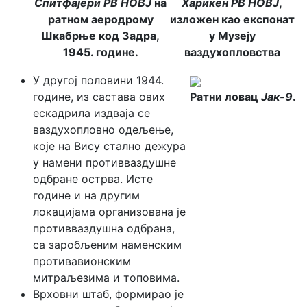
Спитфајери
РВ НОВЈ
на
Харикен
РВ НОВЈ
,
ратном аеродрому
изложен као експонат
Шкабрње код Задра,
у Музеју
1945. године.
ваздухопловства
У другој половини 1944.
године, из састава ових
Ратни ловац
Јак-9
.
ескадрила издваја се
ваздухопловно одељење,
које на Вису стално дежура
у намени противваздушне
одбране острва. Исте
године и на другим
локацијама организована је
противваздушна одбрана,
са заробљеним наменским
противавионским
митраљезима и топовима.
Врховни штаб, формирао је