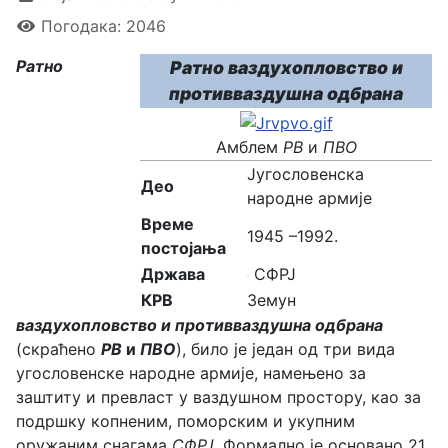
Погодака: 2046
Ратно
Ратно ваздухопловство и
противваздушна одбрана
Амблем
РВ
и
ПВО
Југословенска
Део
народне армије
Време
1945 –1992.
постојања
Држава
СФРЈ
КРВ
Земун
ваздухопловство и противваздушна одбрана
(скраћено
РВ
и
ПВО
), било је један од три вида
угословенске народне армије, намењено за
заштиту и превласт у ваздушном простору, као за
подршку копненим, поморским и укупним
оружаним снагама
СФРЈ
. Формално је основано 21.