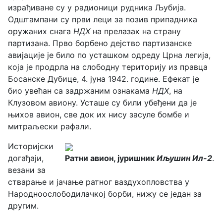
израђиване су у радионици рудника Љубија.
Одштампани су први леци за позив припадника
оружаних снага
НДХ
на прелазак на страну
партизана. Прво борбено дејство партизанске
авијације је било по усташком одреду Црна легија,
која је продрла на слободну територију из правца
Босанске Дубице, 4. јуна 1942. године. Ефекат је
био увећан са задржаним ознакама
НДХ
, на
Клузовом авиону. Усташе су били убеђени да је
њихов авион, све док их нису засуле бомбе и
митраљески рафали.
Историјски
догађаји,
Ратни авион, јуришник
Иљушин Ил-2
.
везани за
стварање и јачање ратног ваздухопловства у
Народноослободилачкој борби, нижу се један за
другим.