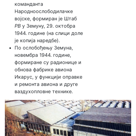
команданта
Народноослободилачке
војске, формиран је Штаб
РВ
у Земуну, 29. октобра
1944. године (на слици доле
је копија наредбе).
По ослобођењу Земуна,
новембра 1944. године,
формиране су радионице и
обнова фабрике авиона
Икарус, у функцији оправке
и ремонта авиона и друге
ваздухопловне технике.