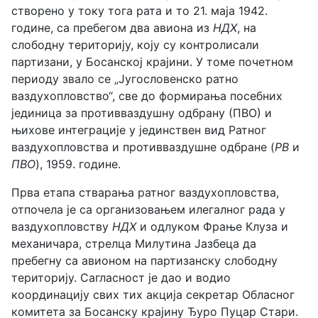
створено у току тога рата и то 21. маја 1942.
године, са пребегом два авиона из
НДХ
, на
слободну територију, коју су контролисали
партизани, у Босанској крајини. У томе почетном
периоду звало се „Југословенско ратно
ваздухопловство“, све до формирања посебних
јединица за противваздушну одбрану (ПВО) и
њихове интеграције у јединствен вид Ратног
ваздухопловства и противваздушне одбране (
РВ
и
ПВО
), 1959. године.
Прва етапа стварања ратног ваздухопловства,
отпочела је са организовањем илегалног рада у
ваздухопловству
НДХ
и одлуком Фрање Клуза и
механичара, стрелца Милутина Јазбеца да
пребегну са авионом на партизанску слободну
територију. Сагласност је дао и водио
координацију свих тих акција секретар Обласног
комитета за Босанску крајину Ђуро Пуцар Стари.