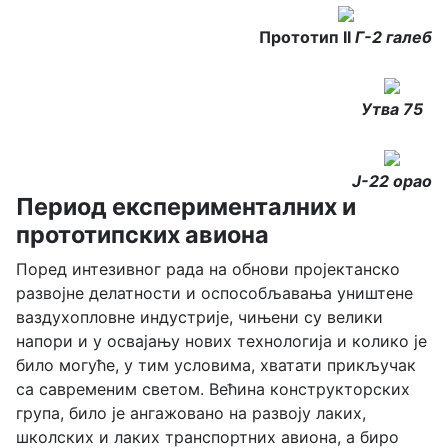
Прототип II
Г-2 галеб
Утва 75
Ј-22 орао
Период експерименталних и
прототипских авиона
Поред интезивног рада на обнови пројектанско
развојне делатности и оспособљавања уништене
ваздухопловне индустрије, чињени су велики
напори и у освајању нових технологија и колико је
било могуће, у тим условима, хватати прикључак
са савременим светом. Већина конструкторских
група, било је ангажовано на развоју лаких,
школских и лаких транспортних авиона, а биро