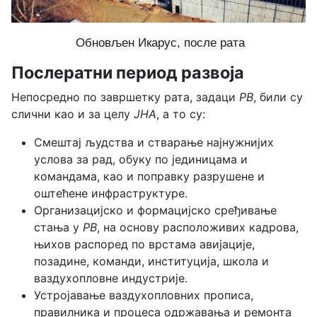
Обновљен Икарус, после рата
Послератни период развоја
Непосредно по завршетку рата, задаци
РВ
, били су
слични као и за целу
ЈНА
, а то су:
Смештај људства и стварање најнужнијих
услова за рад, обуку по јединицама и
командама, као и поправку разрушене и
оштећене инфраструктуре.
Организацијско и формацијско сређивање
стања у
РВ
, на основу расположивих кадрова,
њихов распоред по врстама авијације,
позадине, команди, институција, школа и
ваздухопловне индустрије.
Устројавање ваздухопловних прописа,
правилника и процеса одржавања и ремонта