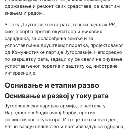
одржавање и ремонт свих средстава, са властим
знањем и радом.
У току Другог светског рата, главни задатак
РВ
,
био је борба против окупатора и њихових
сарадника, за ослобођење земље и за
успостављање друштвеног поретка, пројектованог
од Комунистичке партије Југославије. Непосредно
по завршетку рата, задаци су се свели на очување
успостављеног поретка и заштиту од иностране
интервенције.
Оснивање и етапни разво
Оснивање и развој у току рата
Југословенска народна армија, је настала у
Народноослободилачкој борби, против
фашистичког окупатора. Исто је тако и њен део,
Ратно ваздухопловство и противваздушна одбрана,