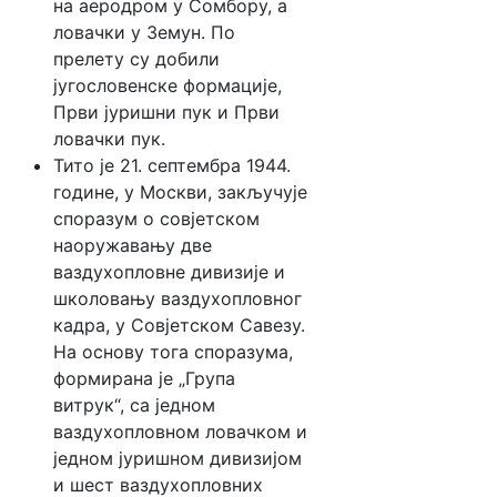
на аеродром у Сомбору, а
ловачки у Земун. По
прелету су добили
југословенске формације,
Први јуришни пук и Први
ловачки пук.
Тито је 21. септембра 1944.
године, у Москви, закључује
споразум о совјетском
наоружавању две
ваздухопловне дивизије и
школовању ваздухопловног
кадра, у Совјетском Савезу.
На основу тога споразума,
формирана је „Група
витрук“, са једном
ваздухопловном ловачком и
једном јуришном дивизијом
и шест ваздухопловних