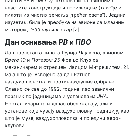
пилоти
РВ
и
ПВО
су школовани на авионима
властите конструкције и производње (такође и
пилоти из многих земаља „трећег света“). Једини
изузетак, била је преобука на авионе са млазним
мотором,
T-33 шутинг стар
.[a]
Дан оснивања
РВ
и
ПВО
Дан прелетања пилота Рудија Чајавеца, авионом
Бреге 19
и
Потезом 25
Фрањо Клуз са
механичарем и стрелцем Ивицом Митрешићем, 21.
маја што је усвојено за дан Ратног
ваздухопловства и противваздушне одбране.
Славио се све до 1992. године, као званични
празник по јединицама и установама
ЈНА
.
Носталгичари га и данас обележавају, али и
установе које чувају ваздухопловну традицију, као
што је Музеј ваздухопловства и поједини аеро-
клубови.