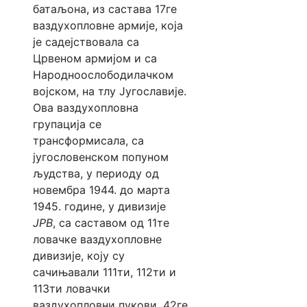
батаљона, из састава 17ге
ваздухопловне армије, која
је садејствовала са
Црвеном армијом и са
Народноослободилачком
војском, на тлу Југославије.
Ова ваздухопловна
групација се
трансформисала, са
југословенском попуном
људства, у периоду од
новембра 1944. до марта
1945. године, у дивизије
ЈРВ
, са саставом од 11те
ловачке ваздухопловне
дивизије, коју су
сачињавали 111ти, 112ти и
113ти ловачки
ваздухопловни пукови, 42ге