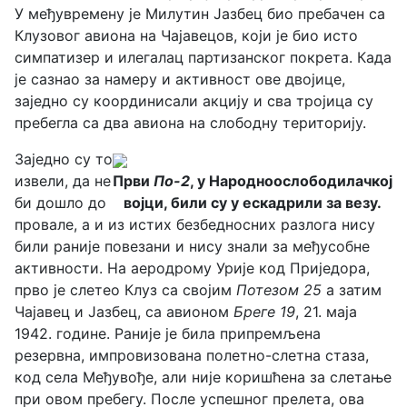
У међувремену је Милутин Јазбец био пребачен са
Клузовог авиона на Чајавецов, који је био исто
симпатизер и илегалац партизанског покрета. Када
је сазнао за намеру и активност ове двојице,
заједно су координисали акцију и сва тројица су
пребегла са два авиона на слободну територију.
Заједно су то
извели, да не
Први
По-2
, у Народноослободилачкој
би дошло до
војци, били су у ескадрили за везу.
провале, а и из истих безбедносних разлога нису
били раније повезани и нису знали за међусобне
активности. На аеродрому Урије код Приједора,
прво је слетео Клуз са својим
Потезом 25
а затим
Чајавец и Јазбец, са авионом
Бреге 19
, 21. маја
1942. године. Раније је била припремљена
резервна, импровизована полетно-слетна стаза,
код села Међувође, али није коришћена за слетање
при овом пребегу. После успешног прелета, ова