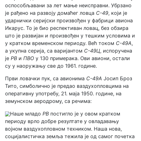
оспособљавани за лет мање неисправни. Убрзано
је рађено на развоју домаћег ловца
С-49
, који је
ударнички серијски произвођен у фабрици авиона
Икарус. То је био респективан ловац, без обзира
што је развијан и произвођен у тешким условима и
у кратком временском периоду. Већ током
С-49А
,
а укупна серија, са варијантом
С-49Ц
, испоручена
је
РВ
и
ПВО
у 130 примерака. Ови авиони, остали
су у наоружању све до 1961. године.
Први ловачки пук, са авионима
С-49А
Јосип Броз
Тито, симболично је предао ваздухопловцима на
оперативну употребу, 21. маја 1950. године, на
земунском аеродрому, са речима:
Наше младо
РВ
постигло је у овом кратком
периоду врло добре резултате у овладавању
војном ваздухопловном техником. Наша нова,
социјалистичка земља тежила је од самог почетка