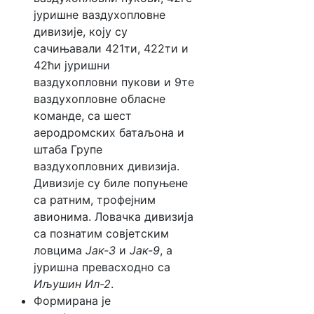
јуришне ваздухопловне
дивизије, коју су
сачињавали 421ти, 422ти и
42ћи јуришни
ваздухопловни пукови и 9те
ваздухопловне обласне
команде, са шест
аеродромских батаљона и
штаба Групе
ваздухопловних дивизија.
Дивизије су биле попуњене
са ратним, трофејним
авионима. Ловачка дивизија
са познатим совјетским
ловцима
Јак-3
и
Јак-9
, а
јуришна превасходно са
Иљушин Ил-2
.
Формирана је