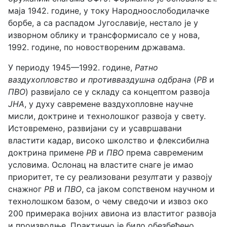
маја 1942. године, у току Народноослободилачке
борбе, а са распадом Југославије, нестало је у
изворном облику и трансформисало се у нова,
1992. године, по новоствореним државама.
У периоду 1945—1992. године,
Ратно
ваздухопловство и противваздушна одбрана
(
РВ
и
ПВО
) развијало се у складу са концептом развоја
ЈНА
, у духу савремене ваздухопловне научне
мисли, доктрине и технолошког развоја у свету.
Истовремено, развијани су и усавршавани
властити кадар, високо школство и флексибилна
доктрина примене
РВ
и
ПВО
према савременим
условима. Ослонац на властите снаге је имао
приоритет, те су реализовани резултати у развоју
снажног
РВ
и
ПВО
, са јаком сопственом научном и
технолошком базом, о чему сведочи и извоз око
200 примерака војних авиона из властитог развоја
и производње. Практично је било обезбеђено