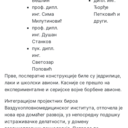
Бешлин
дипл. инг.
проф. дипл.
Ђорђе
инг. Сима
Петковић и
Милутиновић
други.
проф. дипл.
инг. Душан
Станков
пук. дипл.
инг.
Светозар
Поповић
Прве, послератне конструкције биле су једрилице,
лаки и школски авиони. Касније се прешло на
експерименталне и серијске војне борбене авионе.
Интеграцијом пројектних бироа
Ваздухопловномедицинског института, отпочела је
нова ера домаћег развоја, уз непосредну подршку
истраживачке делатности, у домену