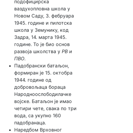
подофицирска
ваздухопловна школа у
Новом Саду, 3. фебруара
1945. године и пилотска
школа у Земунику, код
Задра, 14. марта 1945.
године. То је био основ
развоја школства у
РВ
и
ПВО
.
Падобрански батаљон,
формиран је 15. октобра
1944. године од
добровољаца бораца
Народноослободилачке
војске. Батаљон је имао
четири чете, свака по три
вода, са укупно 160
падобранаца.
Наредбом Врховног