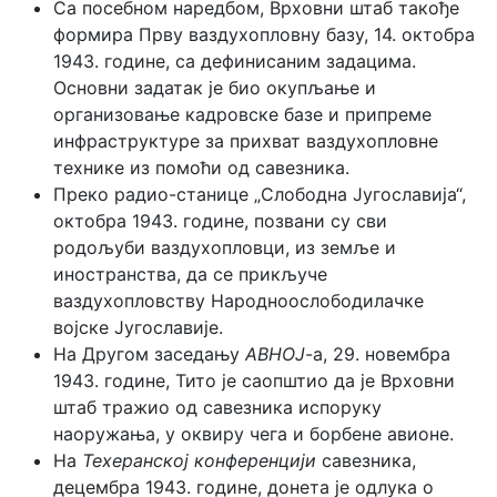
Са посебном наредбом, Врховни штаб такође
формира Прву ваздухопловну базу, 14. октобра
1943. године, са дефинисаним задацима.
Основни задатак је био окупљање и
организовање кадровске базе и припреме
инфраструктуре за прихват ваздухопловне
технике из помоћи од савезника.
Преко радио-станице „Слободна Југославија“,
октобра 1943. године, позвани су сви
родољуби ваздухопловци, из земље и
иностранства, да се прикључе
ваздухопловству Народноослободилачке
војске Југославије.
На Другом заседању
АВНОЈ
-а, 29. новембра
1943. године, Тито је саопштио да је Врховни
штаб тражио од савезника испоруку
наоружања, у оквиру чега и борбене авионе.
На
Техеранској конференцији
савезника,
децембра 1943. године, донета је одлука о