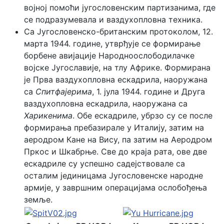
војној помоћи југословенским партизанима, где
се подразумевала и ваздухопловна техника.
Са Југословенско-британским протоколом, 12.
марта 1944. године, утврђује се формирање
борбене авијације Народноослободилачке
војске Југославије, на тлу Африке. Формирана
је Прва ваздухопловна ескадрила, наоружана
са
Спитфајерима
, 1. јула 1944. године и Друга
ваздухопловна ескадрила, наоружана са
Харикенима
. Обе ескадриле, убрзо су се после
формирања пребазирале у Италију, затим на
аеродром Кане на Вису, па затим на Аеродром
Пркос и Шкабрње. Све до краја рата, ове две
ескадриле су успешно садејствовале са
осталим јединицама Југословенске народне
армије, у завршним операцијама ослобођења
земље.