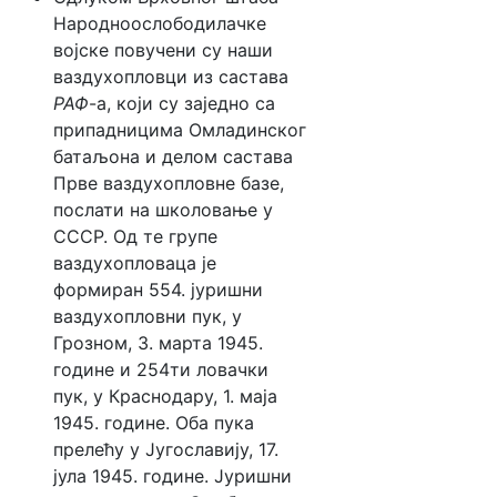
Народноослободилачке
војске повучени су наши
ваздухопловци из састава
РАФ
-а, који су заједно са
припадницима Омладинског
батаљона и делом састава
Прве ваздухопловне базе,
послати на школовање у
СССР. Од те групе
ваздухопловаца је
формиран 554. јуришни
ваздухопловни пук, у
Грозном, 3. марта 1945.
године и 254ти ловачки
пук, у Краснодару, 1. маја
1945. године. Оба пука
прелећу у Југославију, 17.
јула 1945. године. Јуришни