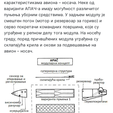
карактеристикама авиона – носача. Неке од
варијанти АПАЧ-а имају могућност различитог
пуњења убојним средствима. У задњем модулу је
смештен погон (мотор и резервоар за гориво) и
серво покретачи командних површина, које су
уграђене у репном делу тога модула. На носећу
греду, поред причвшћених модула уграђена су
склапајућа крила и окови за подвешавање на
авион
–
носач.