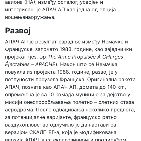
авиона (НА), између осталог, усвојен и
интегрисан је АПАЧ АП као једна од опција
ношењанаоружања.
Развој
АПАЧ АП је резултат сарадње између Немачке и
Француске, започето 1983. године, као заједнички
пројекат (јез. фр
The Arme Propulsée À CHarges
Éjectables – APACHE
). Након што се Немачка
повукла из пројекта 1988. године, развој је у
потпуности преузела Францска. Оригинална ракета
АПАЧ, позната као АПАЧ АП, домета до 140 km,
опремљена је са 10 комада муниције за дејство у
мисији онеспособљавања полетно – слетних стаза
аеродрома. После одбацивања неколико предлога,
за потенцијалне варијанте, француско ратно
ваздухопловство одлучило је да настави са
верзијом СКАЛП ЕГ-а, која је модификована
верзија АПАЧ-а са експлозивном и продирућом