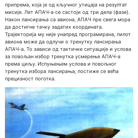
припрема, која је од кључног утицаја на резултат
мисије. Лет АПАЧ-а се састоји од три дела (фазе).
Након лансирања са авиона, АПАЧ пре свега мора
да достигне тачку задатих координата.
Трајекторија му није унапред програмирана, пилот
авиона може да одлучи о тренутку лансирања
АПАЧ-а. То зависи од тактичке ситуације и услова
за повољан избор тренутка усмерење АПАЧ-а
према циљу. Испуњењем услова и повољног
трeнутка избора лансирања, постиже се већа
прецизност поготка.