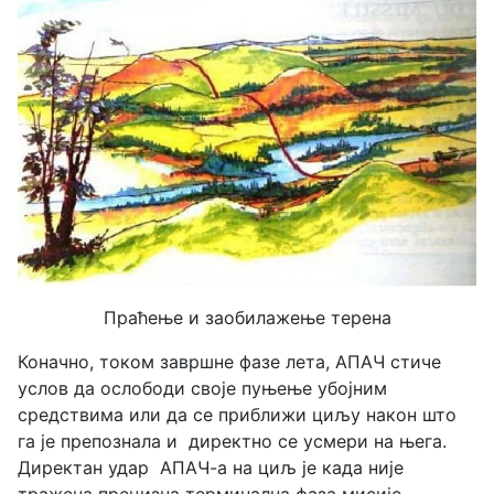
Праћење и заобилажење терена
Коначно, током завршне фазе лета, АПАЧ стиче
услов да ослободи своје пуњење убојним
средствима или да се приближи циљу након што
га је препознала и директно се усмери на њега.
Директан удар АПАЧ-а на циљ је када није
тражена прецизна терминална фаза мисије.