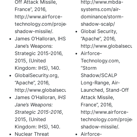
Off Attack Missile,
http://www.mbda-
France”, 2016,
systems.com/air-
http://www.airforce-
dominance/storm-
technology.com/projects/storm-
shadow-scalp/
shadow-missile/.
Global Security,
James O’Halloran, IHS
“Apache”, 2016,
Jane’s Weapons:
http://www.globalsecuri
Strategic 2015-2016,
Airforce-
2015, (United
Technology.com,
Kingdom: IHS), 140.
“Storm
GlobalSecurity.org,
Shadow/SCALP
“Apache”, 2016,
Long-Range, Air-
http://www.globalsecurity.org/military/world/europe
Launched, Stand-Off
James O’Halloran,
IHS
Attack Missile,
Jane’s Weapons:
France”, 2016,
Strategic 2015-2016
,
http://www.airforce-
2015, (United
technology.com/project
Kingdom: IHS), 140.
shadow-missile/.
Nuclear Threat
Airforce-