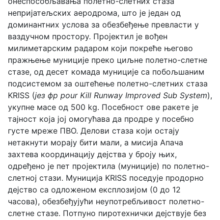
онеспособљавања полетно-слетних стаза
непријатељских аеродрома, што је један од
доминантних услова за обезбеђење превласти у
ваздучном простору. Пројектил је вођен
милиметарским радаром који покреће његово
пражњење муниције преко циљне полетно-слетне
стазе, од десет комада муниције са побољшаним
подсистемом за оштећење полетно-слетних стаза
KRISS (
јез фр pour Kill Runway Improved Sub System
),
укупне масе од 500 kg. Посебност ове ракете је
тајност која јој омогућава да продре у посебно
густе мреже ПВО. Делови стаза који остају
нетакнути морају бити мали, а мисија Апача
захтева координацију дејства у броју њих,
одређено је пет пројектила (муниције) по полетно-
слетној стази. Муниција KRISS поседује продорно
дејство са одложеном експлозијом (0 до 12
часова), обезбеђујући неупотребљивост полетно-
слетне стазе. Потпуно пиротехнички дејствује без