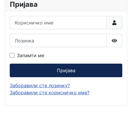
Пријава
Корисничко име
Лозинка
Прикаж
Запамти ме
Пријава
Заборавили сте лозинку?
Заборавили сте корисничко име?