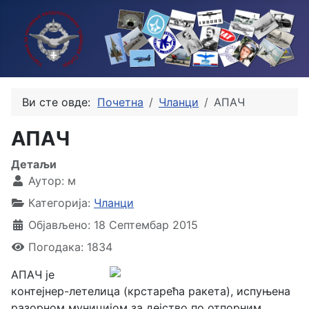
Ви сте овде:
Почетна
Чланци
АПАЧ
АПАЧ
Детаљи
Аутор:
м
Категорија:
Чланци
Објављено: 18 Септембар 2015
Погодака: 1834
АПАЧ је
контејнер-летелица (крстарећа ракета), испуњена
разорном муницијом за дејство по отпорним