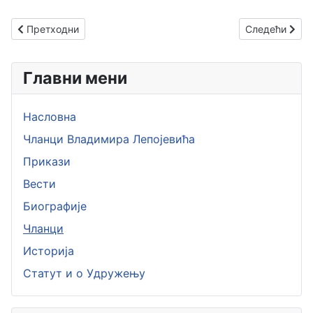
Претходни чланак: Нови авион
Следећи члан
Претходни
Следећи
Главни мени
Насловна
Чланци Владимира Лепојевића
Прикази
Вести
Биографије
Чланци
Историја
Статут и о Удружењу