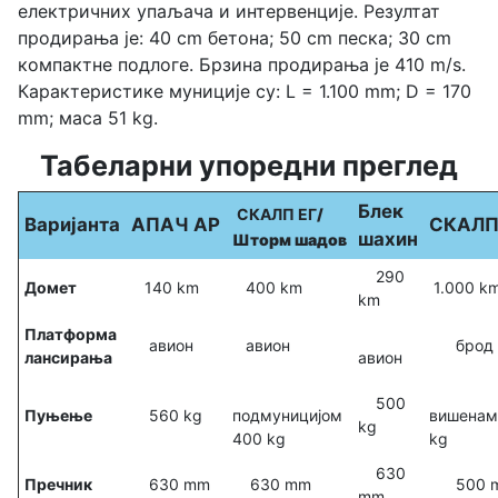
електричних упаљача и интервенције. Резултат
продирања је: 40 cm бетона; 50 cm песка; 30 cm
компактне подлоге. Брзина продирања је 410 m/s.
Карактеристике муниције су: L = 1.100 mm; D = 170
mm; маса 51 kg.
Табеларни упоредни преглед
Блек
СКАЛП ЕГ
/
Варијанта
АПАЧ AP
СКАЛП
шахин
Шторм шадов
290
Домет
140 km
400 km
1.000 k
km
Платформа
авион
авион
брод
лансирања
авион
500
Пуњење
560 kg
подмуницијом
вишенам
kg
400 kg
kg
630
Пречник
630 mm
630 mm
500 
mm