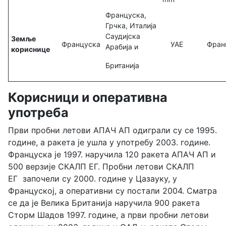
Француска,
Грчка, Италија
Саудијска
Земље
Француска
УАЕ
Франц
Арабија и
кориснице
Британија
Корисници и оперативна
употреба
Први пробни летови АПАЧ АП одиграли су се 1995.
године, а ракета је ушла у употребу 2003. године.
Француска је 1997. наручила 120 ракета АПАЧ АП и
500 верзије СКАЛП ЕГ. Пробни летови СКАЛП
ЕГ започели су 2000. године у Цазауку, у
Француској, а оперативни су постали 2004. Сматра
се да је Велика Британија наручила 900 ракета
Сторм Шадов 1997. године, а први пробни летови