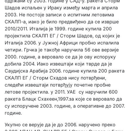
одржани су 2003. године у САД-у. ракета Сторм
Шадов испаљен у Ираку између марта и априла
2003. Не постоје записи о испитним летовима
СКАЛП-а, иако је било предвиђено да се изврше
2010/2011. Италија је 1999. године купила 200
пројектила СКАЛП ЕГ / Сторм Шадов, од којих је
Италија 2006. у Јужној Африци пробно испалила
четири. Грчка је такође наручила 56 ове верзије
2000. године, а веровало се да је ову испоруку
добила 2004. Иако извештаји који тврде да је
Саудијска Арабија 2006. године купила 200 ракета
СКАЛП ЕГ / Сторм Схадов нису потврђени,
следећи извештаји потврђују почетне пробне
летове пројектила. у 2011. УАЕ су наручили 600
ракета Блацк Схахеен,1997.за које се веровало да
су испоручене 2003. године, а оперативне до 2007.
године.
Укупно се верује да је до 2006. наручено преко