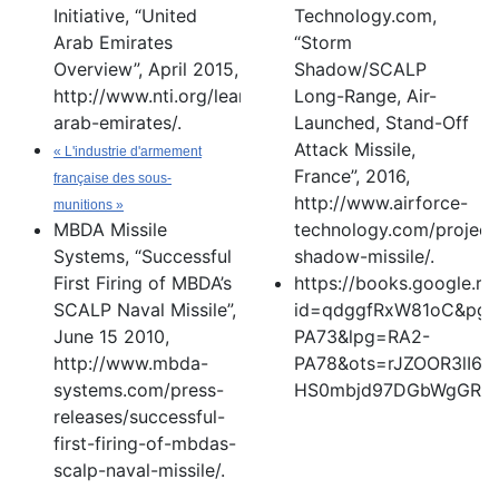
Initiative, “United
Technology.com,
Arab Emirates
“Storm
Overview”, April 2015,
Shadow/SCALP
http://www.nti.org/learn/countries/united-
Long-Range, Air-
arab-emirates/.
Launched, Stand-Off
Attack Missile,
«
L'industrie d'armement
France”, 2016,
française des sous-
http://www.airforce-
munitions
»
MBDA Missile
technology.com/project
Systems, “Successful
shadow-missile/.
First Firing of MBDA’s
https://books.google.rs
SCALP Naval Missile”,
id=qdggfRxW81oC&pg
June 15 2010,
PA73&lpg=RA2-
http://www.mbda-
PA78&ots=rJZOOR3lI6
systems.com/press-
HS0mbjd97DGbWgGRR
releases/successful-
first-firing-of-mbdas-
scalp-naval-missile/.