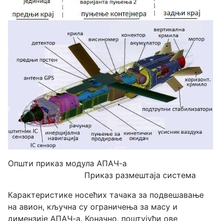
Општи приказ модула АПАЧ-а
Приказ размештаја система
Карактеристике носећих тачака за подвешавање
на авион, кључна су ограничења за масу и
димензије АПАЧ-а. Коначно, поштујући ове