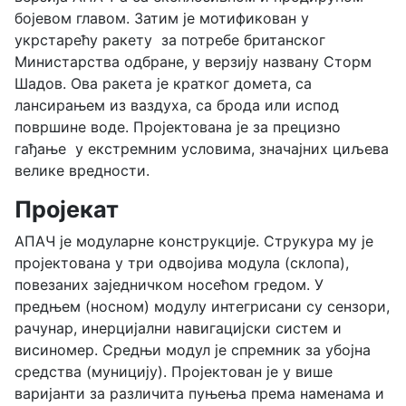
бојевом главом. Затим је мотификован у
укрстарећу ракету за потребе британског
Министарства одбране, у верзију названу Сторм
Шадов. Ова ракета је кратког домета, са
лансирањем из ваздуха, са брода или испод
површине воде. Пројектована је за прецизно
гађање у екстремним условима, значајних циљева
велике вредности.
Пројекат
АПАЧ је модуларне конструкције. Струкура му је
пројектована у три одвојива модула (склопа),
повезаних заједничком носећом гредом. У
предњем (носном) модулу интегрисани су сензори,
рачунар, инерцијални навигацијски систем и
висиномер. Средњи модул је спремник за убојна
средства (муницију). Пројектован је у више
варијанти за различита пуњења према наменама и