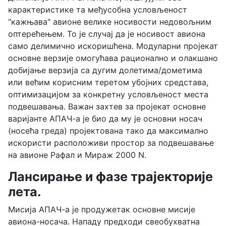
карактеристике та међусобна условљеност
"кажњава" авионе велике носивости недовољним
оптерећењем. То је случај да је носивост авиона
само делимично искоришћена. Модуларни пројекат
основне верзије омогућава рационално и олакшано
добијање верзија са дугим долетима/дометима
или већим корисним теретом убојних средстава,
оптимизацијом за конкретну условљеност места
подвешавања. Важан захтев за пројекат основне
варијанте АПАЧ-а је био да му је основни носач
(носећа греда) пројектована тако да максимално
искористи расположиви простор за подвешавање
на авионе Рафал и Мираж 2000 N.
Лансирање и фазе трајекторије
лета.
Мисија АПАЧ-а је продужетак основне мисије
авиона-носача. Нападу предходи свеобухватна