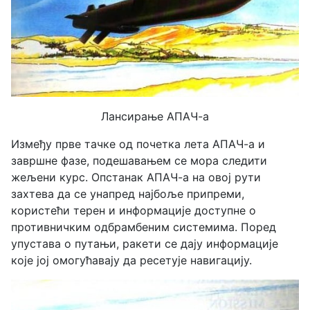
Лансирање АПАЧ-а
Између прве тачке од почетка лета АПАЧ-а и
завршне фазе, подешавањем се мора следити
жељени курс. Опстанак АПАЧ-а на овој рути
захтева да се унапред најбоље припреми,
користећи терен и информације доступне о
противничким одбрамбеним системима. Поред
упустава о путањи, ракети се дају информације
које јој омогућавају да ресетује навигацију.