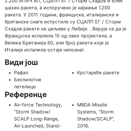
2.200 АПАЧ АП, СЦАЛП ЕГ / Сторм Схадов и Блек
шахин ракета, а испоручено је најмање 1.200
ракета. У 2011. години, француске, италијанске и
британске снаге испустиле су СЦАЛП ЕГ / Сторм
Схадов ракете на циљеве у Либији. . Верује се да је
Француска испалила 15 од ових пројектила, а
Велика Британија 60, али број ракета које је
Италија испалила остаје непознат.
Види још
Рафал
Крстареће ракете
Беспилотне
летелице
Референце
Air-force Technology,
MBDA Missile
“Storm Shadow/
Systems, “Storm
SCALP Long-Range,
Shadow/SCALP”,
Air-Launched, Stand-
2016,