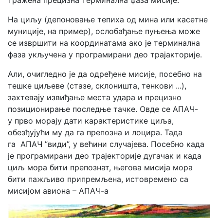
На циљу (депоновање тепиха од мина или касетне
муниције, на пример), ослобађање пуњења може
се извршити на координатама ако је терминална
фаза укључена у програмирани део трајакторије.
Али, очигледно је да одређене мисије, посебно на
тешке циљеве (стазе, склоништа, тенкови ...),
захтевају извиђање места удара и прецизно
позиционирање последње тачке. Овде се АПАЧ-
у прво морају дати карактеристике циља,
обезђујући му да га препозна и лоцира. Тада
га АПАЧ ”види”, у већини случајева. Посебно када
је програмирани део трајекторије дугачак и када
циљ мора бити препознат, његова мисија мора
бити пажљиво припремљена, истовремено са
мисијом авиона – АПАЧ-а