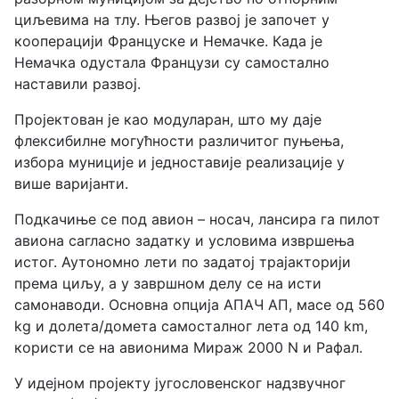
циљевима на тлу. Његов развој је започет у
кооперацији Француске и Немачке. Када је
Немачка одустала Французи су самостално
наставили развој.
Пројектован је као модуларан, што му даје
флексибилне могућности различитог пуњења,
избора муниције и једноставије реализације у
више варијанти.
Подкачиње се под авион
–
носач, лансира га пилот
авиона сагласно задатку и условима извршења
истог. Аутономно лети по задатој трајакторији
према циљу, а у завршном делу се на исти
самонаводи. Основна опција АПАЧ АП, масе од 560
kg и долета/домета самосталног лета од 140 km,
користи се на авионима Мираж 2000 N и Рафал.
У идејном пројекту југословенског надзвучног