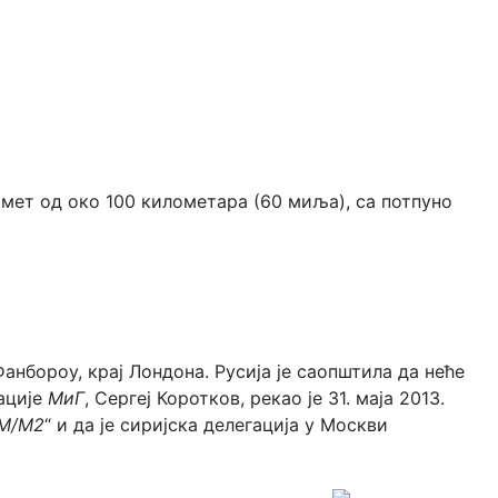
омет од око 100 километара (60 миља), са потпуно
 Фанбороу, крај Лондона. Русија је саопштила да неће
ације
МиГ
, Сергеј Коротков, рекао је 31. маја 2013.
 М/М2
“ и да је сиријска делегација у Москви