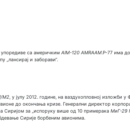
су упоредиве са америчким
AIM-120 AMRAAM
.Р-77 има д
у „лансирај и заборави“.
М/М2
, у јулу 2012. године, на ваздухопловној изложби у
авионе до окончања кризе. Генерални директор корпор
 са Сиријом за „испоруку више од 10 примерака
МиГ-29
абдевање Сирије борбеним авионима.