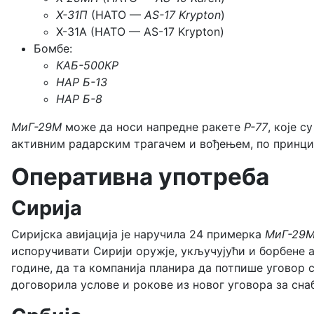
Х-31П
(НАТО —
AS-17 Krypton
)
Х-31А (НАТО — AS-17 Krypton)
Бомбе:
КАБ-500КР
НАР Б-13
НАР Б-8
МиГ-29М
може да носи напредне ракете
Р-77
, које 
активним радарским трагачем и вођењем, по принцип
Оперативна употреба
Сирија
Сиријска авијација је наручила 24 примерка
МиГ-29
испоручивати Сирији оружје, укључујући и борбене 
године, да та компанија планира да потпише уговор
договорила услове и рокове из новог уговора за сн