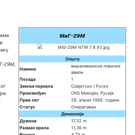
реме
МиГ-29М
е
наку
Опште
Г-29М
,
вишенамански ловачки
Намена
авион
Посада
1
ког
Земља порекла
Совјетско / Руско
ре.
Произвођач
ОКБ Микојан, Русија
и
Први лет
26. април 1986. године
Статус
Оперативан
Димензије
Дужина
17,32 m
Размах крила
11,36 m
Висина
4,73 m