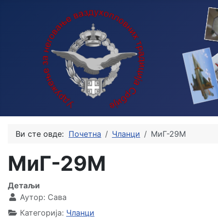
Ви сте овде:
Почетна
Чланци
МиГ-29М
МиГ-29М
Детаљи
Аутор:
Сава
Категорија:
Чланци