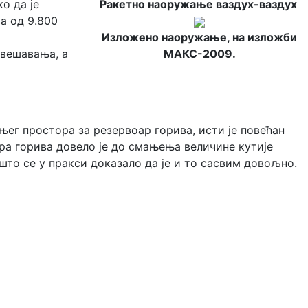
о да је
Ракетно наоружање ваздух-ваздух
а од 9.800
Изложено наоружање, на изложби
двешавања, а
МАКС-2009.
ег простора за резервоар горива, исти је повећан
ра горива довело је до смањења величине кутије
ошто се у пракси доказало да је и то сасвим довољно.