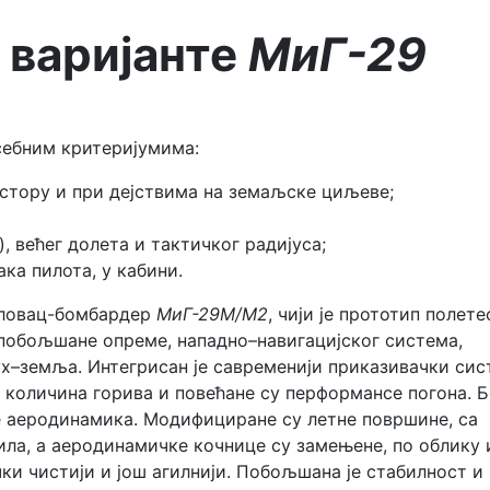
 варијанте
МиГ-29
осебним критеријумима:
стору и при дејствима на земаљске циљеве;
, већег долета и тактичког радијуса;
а пилота, у кабини.
 ловац-бомбардер
МиГ-29М/М2
, чији је прототип полете
побољшане опреме, нападно–навигацијског система,
ух–земља. Интегрисан је савременији приказивачки сис
 количина горива и повећане су перформансе погона. Б
е аеродинамика. Модифициране су летне површине, са
ила, а аеродинамичке кочнице су замењене, по облику 
чки чистији и још агилнији. Побољшана је стабилност и