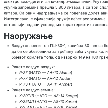
електронско–дигигитално–хидро–механички. Унутрашњ
укупна запремина прешла 5.800 литара, а са три сп
литара. Са овим надградњама се повећава долет ави
Интегрисано је ефикасније оружје већег асортимана,
детаљнији подаци упоредних карактеристика авиона,
Наоружање
Ваздухопловни топ ГШ-30-1, калибра 30 mm са бо
да би се обезбедило за трећину већа укупна кол
бојевог комлета топа, од изворно 149 на 100 гра
Ракете ваздух-ваздух:
Р-27
(НАТО —
АА-10 Alamo
)
Р-77
(НАТО — AA-12 Adder)
Р-73 (НАТО —
AA-11 Archer
)
Ракете ваздух-земља:
Х-29Т/Л
(НАТО —
AS-14 Kedge
)
Х-25МЛ
(НАТО —
AS-10 Karen
)
Х-25МП
(НАТО —
AS-10 Kare
n)