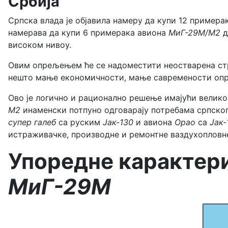
Србија
Српска влада је објавила намеру да купи 12 пример
намерава да купи 6 примерака авиона
МиГ-29М/М2
д
високом нивоу.
Овим опрељењем ће се надоместити неостварена стр
нешто мање економичности, мање савремености опрем
Ово је логично и рационално решење имајући велико
М2
инаменски потпуно одговарају потребама српског
супер галеб
са руским
Јак-130
и авиона
Орао
са
Јак-
истраживачке, производне и ремонтне ваздухопловне
Упоредне карактери
МиГ-29М