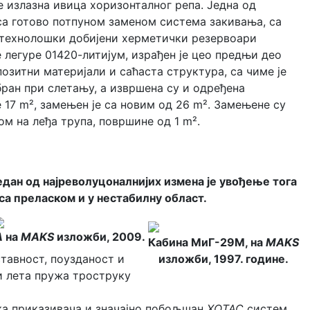
 излазна ивица хоризонталног репа. Једна од
са готово потпуном заменом система закивања, са
 технолошки добијени херметички резервоари
 легуре 01420-литијум, израђен је цео предњи део
зитни материјали и саћаста структура, са чиме је
ран при слетању, а извршена су и одређена
17 m², замењен је са новим од 26 m². Замењене су
м на леђа трупа, површине од 1 m².
едан од најреволуцоналнијих измена је увођење тога
а преласком и у нестабилну област.
А
на
MAKS
изложби, 2009.
Кабина МиГ-29М, на
MAKS
тавност, поузданост и
изложби, 1997. године.
и лета пружа троструку
ка приказивача и значајно побољшан
ХОТАС
систем