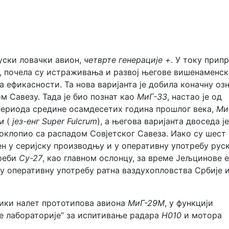
 руски ловачки авион,
четврте генерације +
. У току прип
, почела су истраживања и развој његове вишенаменск
 ефикасности. Та нова варијанта је добила коначну оз
ом Савезу. Тада је био познат као
МиГ-33
, настао је од
 периода средине осамдесетих година прошлог века,
Ми
м
(
јез-енг Super Fulcrum
), а његова варијанта двоседа је
оклопио са распадом Совјетског Савеза. Иако су шест
ен у серијску производњу и у оперативну употребу рус
треби
Су-27
, као главном ослонцу, за време Јељцинове е
у оперативну употребу ратна ваздухопловства Србије 
елики налет прототипова авиона
МиГ-29М
, у функцији
ће лабораторије“ за испитивање радара
Н010
и мотора