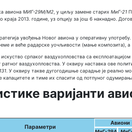
ака авиона
МИГ-29М/М2
, у циљу замене старих
МиГ-21
П
о краја 2013. године, уз опцију за још 6 накнадно. Дого
атегија увођења Новог авиона у оперативну употребу.
е и веће радарске уочљивости (мање композита), а и
 искуство српаког ваздухопловства са експлоатацијом
 ратног ваздухопловства. У оквиру наставка ове поли
131
. У оквиру такве дугогодишње сарадње је реално мо
 капацитете и тиме их спасити од потпуног одумирањ
стике варијанти ав
Авиони
Параметри
МиГ-29А
МиГ