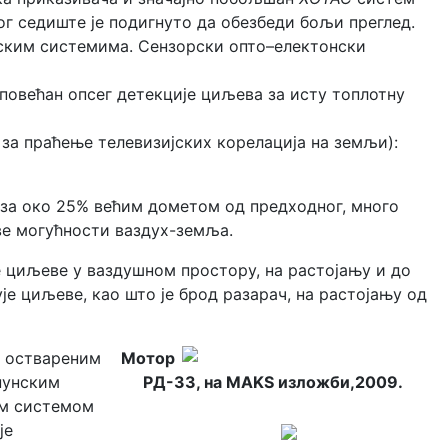
ог седиште је подигнуто да обезбеди бољи преглед.
нским системима. Сензорски опто–електонски
повећан опсег детекције циљева за исту топлотну
за праћење телевизијских корелација на земљи):
 за око 25% већим дометом од предходног, много
ве могућности ваздух-земља.
е циљеве у ваздушном простору, на растојању и до
е циљеве, као што је брод разарач, на растојању од
а оствареним
Мотор
опунским
РД-33, на MAKS изложби,2009.
м системом
је