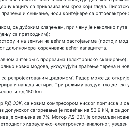
ерну кацигу са приказивачем кроз који гледа. Пилотск
, праћење и снимање, носи контејнере са оптоелектро
ком, са дубоким хлађењем, при чему је неколико пута 
ђењу са претходним);
стору и на земљи на већим растојањима (постоји мод 
ог даљиномера–озрачивача већег капацитета.
 равном антеном с прорезима (електронско скенирање),
еколико нових модова, укључујући праћење терена и но
, са репројектованим „радомом“. Радар може да откриј
рира и напада четири. При режиму ваздух-тло детектуј
љености од 150 km.
ор
РД-33К
, са новим компресором ниског притиска и с
ез допунског сагоревања је повећан на 53,9 kN, а са д
ива је смањена за 7%. Мотор
РД-33К
је опремљен нови
етходног хидрауличко–електронско–аналогног, уведен 