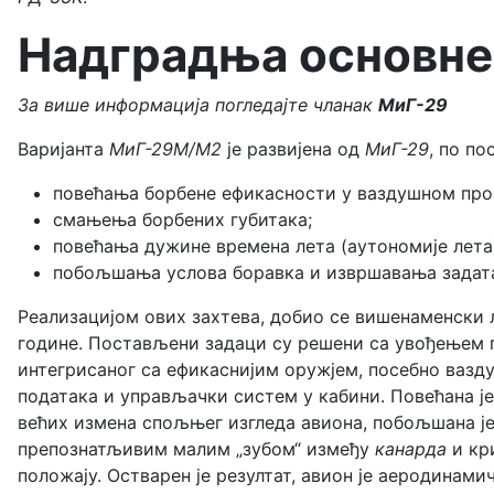
Надградња основне
За више информација погледајте чланак
МиГ-29
Варијанта
МиГ-29М/М2
је развијена од
МиГ-29
, по п
повећања борбене ефикасности у ваздушном про
смањења борбених губитака;
повећања дужине времена лета (аутономије лета)
побољшања услова боравка и извршавања задатак
Реализацијом ових захтева, добио се вишенаменски
године. Постављени задаци су решени са увођењем 
интегрисаног са ефикаснијим оружјем, посебно вазд
података и управљачки систем у кабини. Повећана је
већих измена спољњег изгледа авиона, побољшана ј
препознатљивим малим „зубом“ између
канарда
и кр
положају. Остварен је резултат, авион је аеродинами