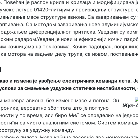
 Повећан је распон крила и крилаца и модифицирана је
јумске легуре 01420–литијум у производњу структуре, 
 смањивање масе структуре авиона. Са заваривањем су
заптивања. Са методом заваривања нове алуминијумске
 одржањем диференцијалног притиска. Уведени су компо
ским радаром.Уведен је нови и ефикаснији кочни падоб
им кочницама на точковима. Кочни падобран, површине 
ка мотора на задњем делу трупа, са новом, поставњено
а
као и измена је увођење електричних команди лета.
Ј
услови за смањење уздужне статичке нестабилности, с
 маневра авиона, без измене масе и погона. Он
Жук-
тронике, вероватно због тога што је потпуно
ности у то време, али биро
МиГ
се определио на једнос
 постићи са чисто аналогним системом. Систем команд
роструку за уздужну команду.
рећење пилота. Нова кабина поседује два монохромас