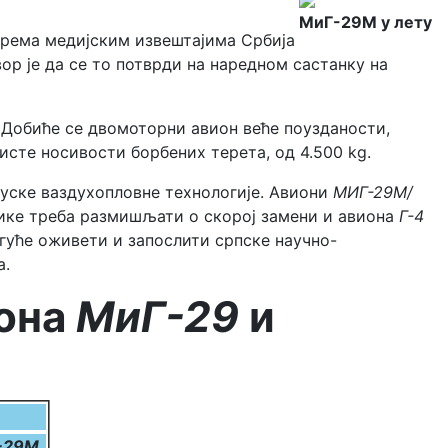
МиГ-29М у лету
рема медијским извештајима Србија
вор је да се то потврди на наредном састанку на
 Добиће се двомоторни авион веће поузданости,
сте носивости борбених терета, од 4.500 kg.
 уске ваздухопловне технологије. Авиони
МИГ-29М/
тике треба размишљати о скорој замени и авиона
Г-4
гуће оживети и запослити српске научно-
а.
иона
МиГ-29
и
-29М