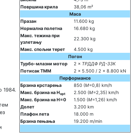
Површина крила
38,06 m²
Маса
Празан
11.600 kg
Нормална полетна
16.680 kg
Макс. тежина при
22.300 kg
узлетању
Макс. спољни терет
4.500 kg
Погон
Турбо-млазни мотор
2 ×
ТРДДФ РД-33К
Потисак ТММ
2 × 5.500 / 2 × 8.800 kN
Перформансе
Брзина крстарења
850 (
М
=0,8) km/h
о 1984.
Макс. брзина на H
2.500 (
М
=2,35) km/h
opt
Макс. брзина на H=0
1.500 (
М
=1,26) km/h
тем
Долет
3.200 km
ез
Плафон лета
18.000 m
Брзина пењања
19.200 m/min
и