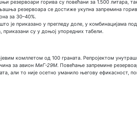
и резервоари горива су повећани за 1.500 литара, так
ољашња резервоара се достиже укупна запремина горив
она за 30–40%.
 што је приказано у прегледу доле, у комбинацијама по
 приказани су у доњој упоредних табели.
јевим комллетом од 100 граната. Репројектом унутрашњ
ичина за авион
МиГ-29М
. Повећање запремине резервоа
ната, али то није осетно уманило његову ефикасност, п