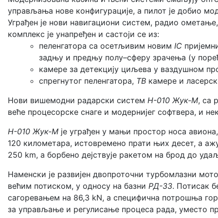
управљања нове конфигурације, а пилот је добио мод
Уграђен је нови навигациони систем, радио ометање
комплекс је унапређен и састоји се из:
пеленгатора са осетљивим новим
IC
пријемни
задњу и предњу полу–сферу зрачења (у поре
камере за детекцију циљева у ваздушном про
спрегнутог пеленгатора,
ТВ
камере и ласерск
Нови вишемодни радарски систем
Н-010 Жук-М
, са
веће процесорске снаге и модернијег софтвера, и н
Н-010 Жук-М
је уграђен у мањи простор носа авиона
120 километара, истовремено прати њих десет, а ажу
250 km, а борбено дејствује ракетом на брод до уда
Наменски је развијен двопроточни турбомлазни мот
већим потиском, у односу на базни
РД-33
. Потисак б
сагоревањем на 86,3 kN, а специфична потрошња гор
за управљање и регулисање процеса рада, уместо пр