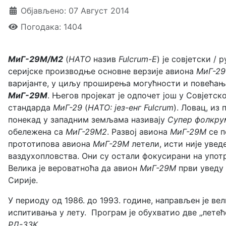
Објављено: 07 Август 2014
Погодака: 1404
МиГ-29М
/М2
(
НАТО
назив
Fulcrum-E
) је совјетски /
серијске производње основне верзије авиона
МиГ-29
варијанте, у циљу проширења могућности и повећања
МиГ-29М
. Његов пројекат је одпочет још у Совјетск
стандарда
МиГ-29
(
НАТО: јез-енг Fulcrum
). Ловац, из
понекад у западним земљама називају
Супер фолкру
обележена са
МиГ-29М2
. Развој авиона
МиГ-29М
се п
прототипова авиона
МиГ-29М
летели, исти није увед
ваздухопловства. Они су остали фокусирани на упо
Велика је вероватноћа да авион
МиГ-29М
први уведу 
Сирије.
У периоду од 1986. до 1993. године, направљен је в
испитивања у лету. Програм је обухватио две „лете
РД-33К
.