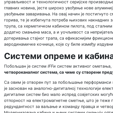
управљивост и технологичност серијске производње.
главних новина, јесте широко увођење нове алумини
увођењем заваривања. На овај начин је постигнуто
горива, те је избегнута потреба њихових накнадних 
трупа, са херметичком кабином пилота, под сталним
додатно смањена маса, а и уочљивост са непријатељ
дотеривања стајног трапа, са ефикаснијим фрикцион
аеродинамичке кочнице, које су биле између издувни
Системи опреме и кабин
Побољшан је систем
IFF
и систем активног ометања,
четвороканалног система, са чиме су створени пред
Са овим је отворен пут за побољшање перформанси и
је заснован на аналогно-дигиталној технологији елек
дигитални систем био мало испред совјетских могућ
отпорност на електромагнетне сметње, што је теже
редундантност за ваљање и команду правца и четво
Модернизована кабина и њени системи смањују опте